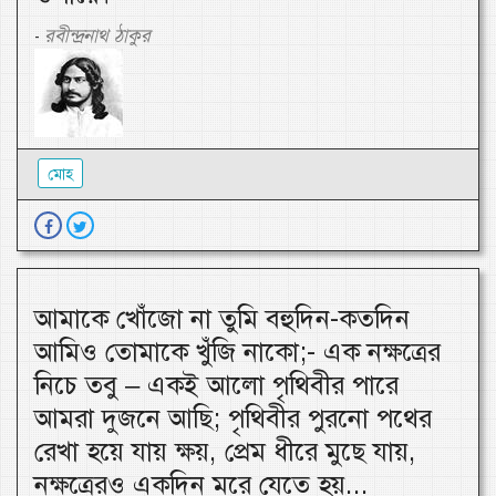
রবীন্দ্রনাথ ঠাকুর
-
মোহ
আমাকে খোঁজো না তুমি বহুদিন-কতদিন
আমিও তোমাকে খুঁজি নাকো;- এক নক্ষত্রের
নিচে তবু – একই আলো পৃথিবীর পারে
আমরা দুজনে আছি; পৃথিবীর পুরনো পথের
রেখা হয়ে যায় ক্ষয়, প্রেম ধীরে মুছে যায়,
নক্ষত্রেরও একদিন মরে যেতে হয়...