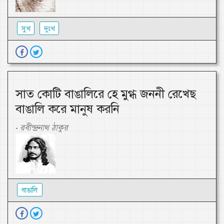
সুখ
দুঃখ
সাত কোটি বাঙালিরে হে মুগ্ধ জননী রেখেছ
বাঙালি করে মানুষ করনি
রবীন্দ্রনাথ ঠাকুর
-
বাঙালি