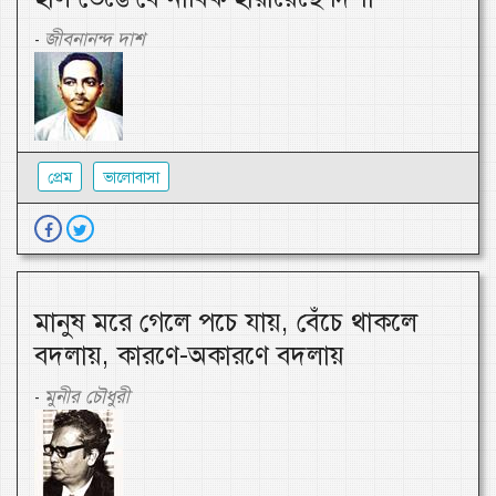
জীবনানন্দ দাশ
-
প্রেম
ভালোবাসা
মানুষ মরে গেলে পচে যায়, বেঁচে থাকলে
বদলায়, কারণে-অকারণে বদলায়
মুনীর চৌধুরী
-