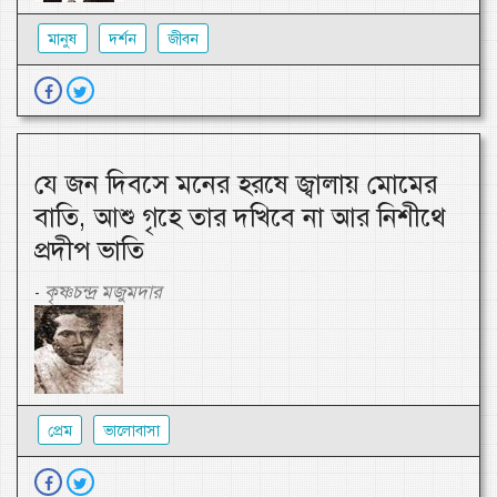
মানুষ
দর্শন
জীবন
যে জন দিবসে মনের হরষে জ্বালায় মোমের
বাতি, আশু গৃহে তার দখিবে না আর নিশীথে
প্রদীপ ভাতি
কৃষ্ণচন্দ্র মজুমদার
-
প্রেম
ভালোবাসা