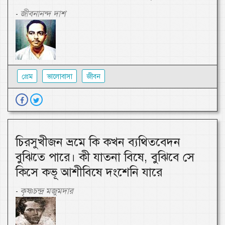
জীবনানন্দ দাশ
-
প্রেম
ভালোবাসা
জীবন
চিরসুখীজন ভ্রমে কি কখন ব্যথিতবেদন
বুঝিতে পারে। কী যাতনা বিষে, বুঝিবে সে
কিসে কভূ আশীবিষে দংশেনি যারে
কৃষ্ণচন্দ্র মজুমদার
-