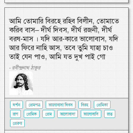
আমি তোমারি বিরহে রহিব বিলীন, তোমাতে
করিব বাস– দীর্ঘ দিবস, দীর্ঘ রজনী, দীর্ঘ
বরষ-মাস । যদি আর-কারে ভালোবাস, যদি
আর ফিরে নাহি আস, তবে তুমি যাহা চাও
তাই যেন পাও, আমি যত দুখ পাই গো
রবীন্দ্রনাথ ঠাকুর
-
দর্শন
প্রেমপত্র
ভালোবাসা দিবস
বিরহ
প্রেমিকা
রাগ
প্রেমিক
প্রেম
ভালোবাসা
ভালোবাসি
রাত
প্রেরণা