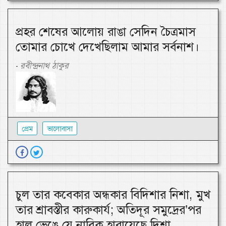
প্রহর শেষের আলোয় রাঙা সেদিন চৈত্রমাস
তোমার চোখে দেখেছিলাম আমার সর্বনাশ।
রবীন্দ্রনাথ ঠাকুর
-
প্রেম
ভালোবাসা
চুল তার কবেকার অন্ধকার বিদিশার নিশা, মুখ
তার শ্রাবস্তীর কারুকার্য; অতিদূর সমুদ্রের’পর
হাল ভেঙে যে নাবিক হারায়েছে দিশা