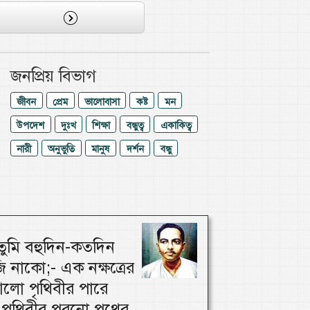
জনপ্রিয় বিভাগ
জীবন
প্রেম
ভালোবাসা
কষ্ট
মন
উপদেশ
দুঃখ
শিক্ষা
বন্ধুত্ব
একাকিত্ব
নারী
অনুভুতি
মানুষ
দর্শন
বন্ধু
ুমি বহুদিন-কতদিন
 নাকো;- এক নক্ষত্রের
লো পৃথিবীর পারে
পৃথিবীর পুরনো পথের