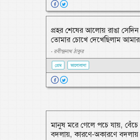
প্রহর শেষের আলোয় রাঙা সেদিন 
তোমার চোখে দেখেছিলাম আমার 
রবীন্দ্রনাথ ঠাকুর
-
প্রেম
ভালোবাসা
মানুষ মরে গেলে পচে যায়, বেঁচ
বদলায়, কারণে-অকারণে বদলায়