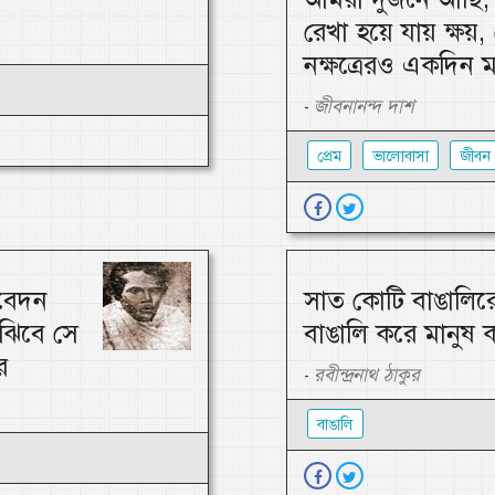
রেখা হয়ে যায় ক্ষয়, 
নক্ষত্রেরও একদিন 
জীবনানন্দ দাশ
-
প্রেম
ভালোবাসা
জীবন
তবেদন
সাত কোটি বাঙালিরে
ুঝিবে সে
বাঙালি করে মানুষ 
ে
রবীন্দ্রনাথ ঠাকুর
-
বাঙালি