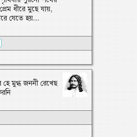
প্রেম ধীরে মুছে যায়,
মরে যেতে হয়...
 হে মুগ্ধ জননী রেখেছ
করনি