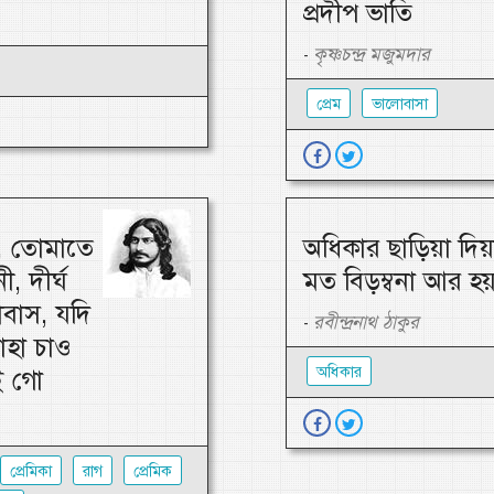
প্রদীপ ভাতি
কৃষ্ণচন্দ্র মজুমদার
-
প্রেম
ভালোবাসা
ন, তোমাতে
অধিকার ছাড়িয়া দিয়
, দীর্ঘ
মত বিড়ম্বনা আর হয়
বাস, যদি
রবীন্দ্রনাথ ঠাকুর
-
াহা চাও
অধিকার
ই গো
প্রেমিকা
রাগ
প্রেমিক