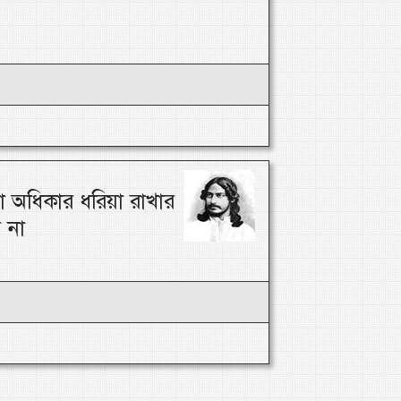
া অধিকার ধরিয়া রাখার
 না