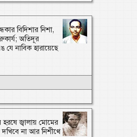
্ধকার বিদিশার নিশা,
ারুকার্য; অতিদূর
ঙে যে নাবিক হারায়েছে
হরষে জ্বালায় মোমের
র দখিবে না আর নিশীথে