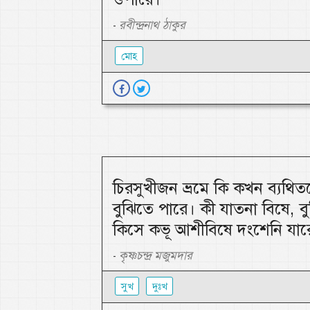
রবীন্দ্রনাথ ঠাকুর
-
মোহ
চিরসুখীজন ভ্রমে কি কখন ব্যথি
বুঝিতে পারে। কী যাতনা বিষে, ব
কিসে কভূ আশীবিষে দংশেনি যার
কৃষ্ণচন্দ্র মজুমদার
-
সুখ
দুঃখ