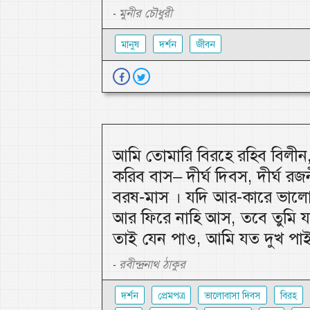
মুনীর চৌধুরী
-
মানুষ
দর্শন
জীবন
আমি তোমারি বিরহে রহিব বিলী
করিব বাস– দীর্ঘ দিবস, দীর্ঘ রজনী
বরষ-মাস । যদি আর-কারে ভালো
আর ফিরে নাহি আস, তবে তুমি য
তাই যেন পাও, আমি যত দুখ পা
রবীন্দ্রনাথ ঠাকুর
-
দর্শন
প্রেমপত্র
ভালোবাসা দিবস
বিরহ