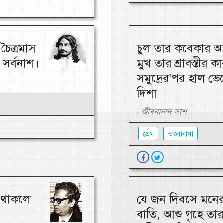
চৈত্রমাস
চুল তার কবেকার অন
সর্বনাশ।
মুখ তার শ্রাবস্তীর ক
সমুদ্রের’পর হাল ভে
দিশা
জীবনানন্দ দাশ
-
প্রেম
ভালোবাসা
ে থাকলে
যে জন দিবসে মনের 
বাতি, আশু গৃহে তা