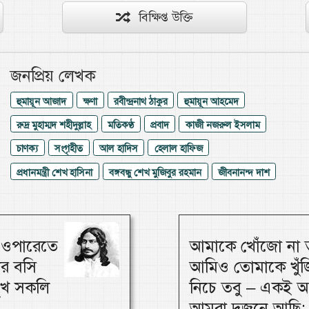
বিক্ষিপ্ত উক্তি
জনপ্রিয় লেখক
হুমায়ূন আজাদ
ক্ষণা
রবীন্দ্রনাথ ঠাকুর
হুমায়ূন আহমেদ
রুদ্র মুহাম্মদ শহীদুল্লাহ
মতিকণ্ঠ
প্রবাদ
কাজী নজরুল ইসলাম
চাণক্য
সংগৃহীত
আল হাদিস
হেলাল হাফিজ
প্রধানমন্ত্রী শেখ হাসিনা
বঙ্গবন্ধু শেখ মুজিবুর রহমান
জীবনানন্দ দাশ
, ওপারেতে
আমাকে খোঁজো না ত
ার বসি
আমিও তোমাকে খুঁজি
 সুখ সকলি
নিচে তবু – একই আ
আমরা দুজনে আছি; 