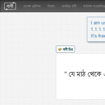
লেখক তালিকা
বিভাগ
জনপ্রিয় বাণী
সর্বশেষ সংযোজিত
I am us
1.1.1.
It's fr
বাণী চিত্র
“
যে মাঠ থেকে 