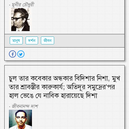
মুনীর চৌধুরী
-
মানুষ
দর্শন
জীবন
চুল তার কবেকার অন্ধকার বিদিশার নিশা, মুখ
তার শ্রাবস্তীর কারুকার্য; অতিদূর সমুদ্রের’পর
হাল ভেঙে যে নাবিক হারায়েছে দিশা
জীবনানন্দ দাশ
-