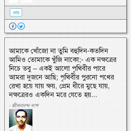
মোহ
আমাকে খোঁজো না তুমি বহুদিন-কতদিন
আমিও তোমাকে খুঁজি নাকো;- এক নক্ষত্রের
নিচে তবু – একই আলো পৃথিবীর পারে
আমরা দুজনে আছি; পৃথিবীর পুরনো পথের
রেখা হয়ে যায় ক্ষয়, প্রেম ধীরে মুছে যায়,
নক্ষত্রেরও একদিন মরে যেতে হয়...
জীবনানন্দ দাশ
-