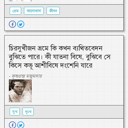
প্রেম
ভালোবাসা
জীবন
চিরসুখীজন ভ্রমে কি কখন ব্যথিতবেদন
বুঝিতে পারে। কী যাতনা বিষে, বুঝিবে সে
কিসে কভূ আশীবিষে দংশেনি যারে
কৃষ্ণচন্দ্র মজুমদার
-
সুখ
দুঃখ