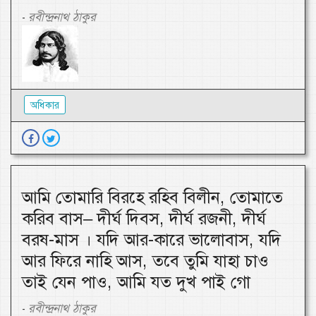
রবীন্দ্রনাথ ঠাকুর
-
অধিকার
আমি তোমারি বিরহে রহিব বিলীন, তোমাতে
করিব বাস– দীর্ঘ দিবস, দীর্ঘ রজনী, দীর্ঘ
বরষ-মাস । যদি আর-কারে ভালোবাস, যদি
আর ফিরে নাহি আস, তবে তুমি যাহা চাও
তাই যেন পাও, আমি যত দুখ পাই গো
রবীন্দ্রনাথ ঠাকুর
-