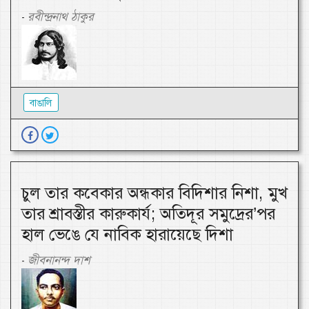
রবীন্দ্রনাথ ঠাকুর
-
বাঙালি
চুল তার কবেকার অন্ধকার বিদিশার নিশা, মুখ
তার শ্রাবস্তীর কারুকার্য; অতিদূর সমুদ্রের’পর
হাল ভেঙে যে নাবিক হারায়েছে দিশা
জীবনানন্দ দাশ
-