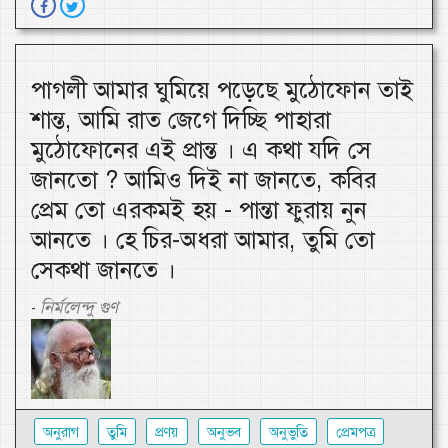
পাগলী আমার ঘুমিয়ে পড়েছে মুঠোফোন তাই
শান্ত, আমি রাত জেগে দিচ্ছি পাহারা
মুঠোফোনের এই প্রান্ত । এ কথা যদি সে
জানতো ? আমিও দিই না জানতে, কবির
প্রেম তো এরকমই হয় - পান্তা ফুরায় নুন
আনতে । হে চির-অধরা আমার, তুমি তো
সেকথা জানতে ।
নির্মলেন্দু গুণ
-
অনুরাগ
তুমি
প্রণয়
অনুভব
অনুভুতি
প্রেমপত্র