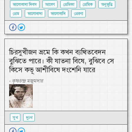
ভালোবাসা দিবস
আবেগ
প্রেমিকা
প্রেমিক
অনুভূতি
প্রেম
ভালোবাসা
ভালোবাসি
প্রেরণা
চিরসুখীজন ভ্রমে কি কখন ব্যথিতবেদন
বুঝিতে পারে। কী যাতনা বিষে, বুঝিবে সে
কিসে কভূ আশীবিষে দংশেনি যারে
কৃষ্ণচন্দ্র মজুমদার
-
সুখ
দুঃখ