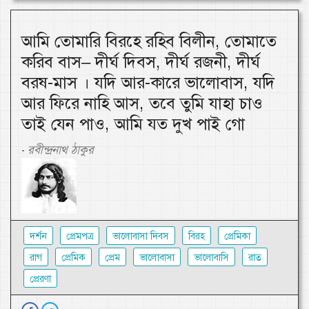
আমি তোমারি বিরহে রহিব বিলীন, তোমাতে
করিব বাস– দীর্ঘ দিবস, দীর্ঘ রজনী, দীর্ঘ
বরষ-মাস । যদি আর-কারে ভালোবাস, যদি
আর ফিরে নাহি আস, তবে তুমি যাহা চাও
তাই যেন পাও, আমি যত দুখ পাই গো
রবীন্দ্রনাথ ঠাকুর
-
দর্শন
প্রেমপত্র
ভালোবাসা দিবস
বিরহ
প্রেমিকা
রাগ
প্রেমিক
প্রেম
ভালোবাসা
ভালোবাসি
রাত
প্রেরণা