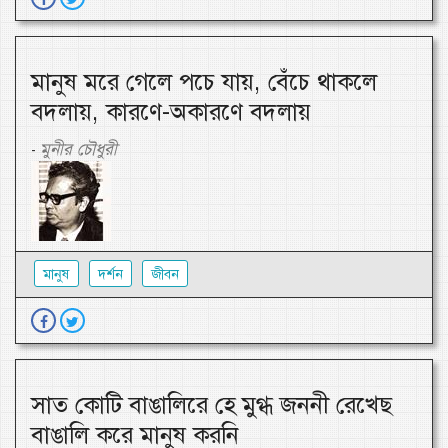
মানুষ মরে গেলে পচে যায়, বেঁচে থাকলে
বদলায়, কারণে-অকারণে বদলায়
মুনীর চৌধুরী
-
মানুষ
দর্শন
জীবন
সাত কোটি বাঙালিরে হে মুগ্ধ জননী রেখেছ
বাঙালি করে মানুষ করনি