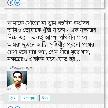
আমাকে খোঁজো না তুমি বহুদিন-কতদিন
আমিও তোমাকে খুঁজি নাকো;- এক নক্ষত্রের
নিচে তবু – একই আলো পৃথিবীর পারে
আমরা দুজনে আছি; পৃথিবীর পুরনো পথের
রেখা হয়ে যায় ক্ষয়, প্রেম ধীরে মুছে যায়,
নক্ষত্রেরও একদিন মরে যেতে হয়...
জীবনানন্দ দাশ
-
প্রেম
ভালোবাসা
জীবন