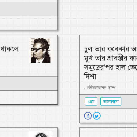
ে থাকলে
চুল তার কবেকার অন
মুখ তার শ্রাবস্তীর ক
সমুদ্রের’পর হাল ভে
দিশা
জীবনানন্দ দাশ
-
প্রেম
ভালোবাসা