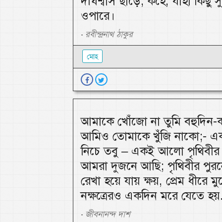
দীর্ঘশ্বাস ছাড়ে; কহে, যাহা কিছু
ওপারে।
রবীন্দ্রনাথ ঠাকুর
-
মোহ
আমাকে খোঁজো না তুমি বহুদিন
আমিও তোমাকে খুঁজি নাকো;- এক 
নিচে তবু – একই আলো পৃথিবীর
আমরা দুজনে আছি; পৃথিবীর পু
রেখা হয়ে যায় ক্ষয়, প্রেম ধীরে মু
নক্ষত্রেরও একদিন মরে যেতে হয়.
জীবনানন্দ দাশ
-