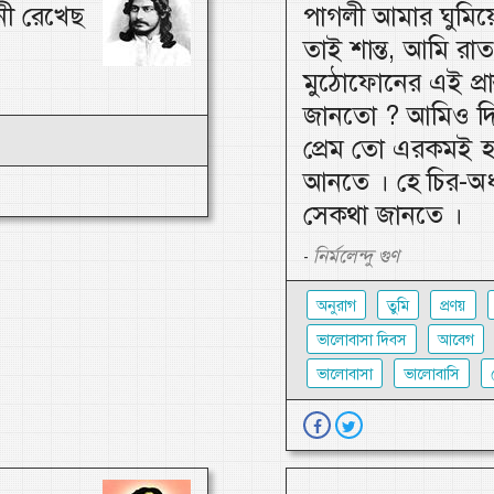
নী রেখেছ
পাগলী আমার ঘুমি
তাই শান্ত, আমি রাত
মুঠোফোনের এই প্রা
জানতো ? আমিও দি
প্রেম তো এরকমই হয় 
আনতে । হে চির-অধ
সেকথা জানতে ।
নির্মলেন্দু গুণ
-
অনুরাগ
তুমি
প্রণয়
ভালোবাসা দিবস
আবেগ
ভালোবাসা
ভালোবাসি