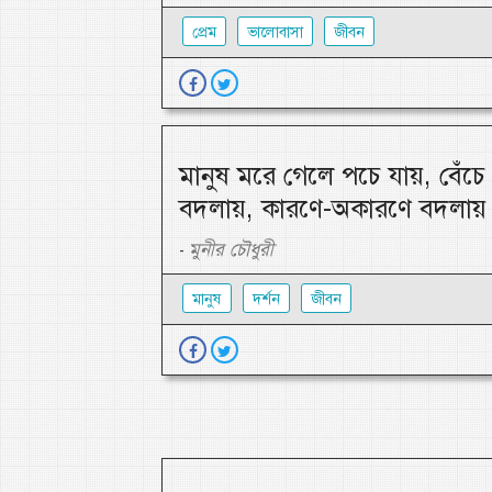
প্রেম
ভালোবাসা
জীবন
মানুষ মরে গেলে পচে যায়, বেঁচ
বদলায়, কারণে-অকারণে বদলায়
মুনীর চৌধুরী
-
মানুষ
দর্শন
জীবন