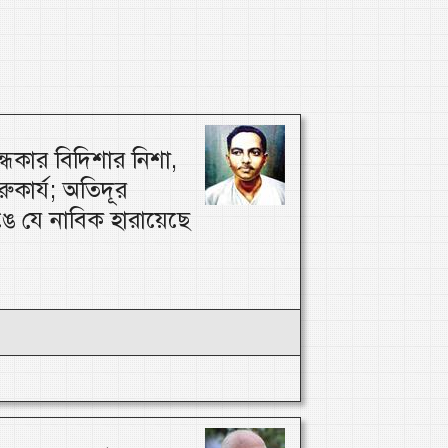
্ধকার বিদিশার নিশা,
ারুকার্য; অতিদূর
ঙে যে নাবিক হারায়েছে