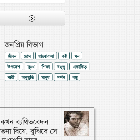
জনপ্রিয় বিভাগ
জীবন
প্রেম
ভালোবাসা
কষ্ট
মন
উপদেশ
দুঃখ
শিক্ষা
বন্ধুত্ব
একাকিত্ব
নারী
অনুভুতি
মানুষ
দর্শন
বন্ধু
ি কখন ব্যথিতবেদন
াতনা বিষে, বুঝিবে সে