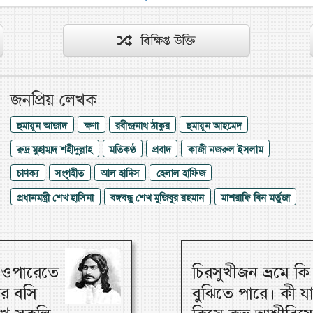
বিক্ষিপ্ত উক্তি
জনপ্রিয় লেখক
হুমায়ূন আজাদ
ক্ষণা
রবীন্দ্রনাথ ঠাকুর
হুমায়ূন আহমেদ
রুদ্র মুহাম্মদ শহীদুল্লাহ
মতিকণ্ঠ
প্রবাদ
কাজী নজরুল ইসলাম
চাণক্য
সংগৃহীত
আল হাদিস
হেলাল হাফিজ
প্রধানমন্ত্রী শেখ হাসিনা
বঙ্গবন্ধু শেখ মুজিবুর রহমান
মাশরাফি বিন মর্তুজা
, ওপারেতে
চিরসুখীজন ভ্রমে ক
ার বসি
বুঝিতে পারে। কী য