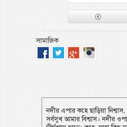
সামাজিক
নদীর এপার কহে ছাড়িয়া নিশ্বাস
সর্বসুখ আমার বিশ্বাস। নদীর ওপ