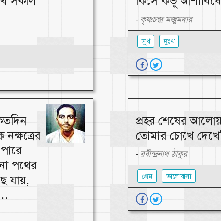
 সুখ সকলি
কিসে কভূ আশীবিষে
কৃষ্ণচন্দ্র মজুমদার
-
সুখ
দুঃখ
-কতদিন
প্রহর শেষের আলোয়
নক্ষত্রের
তোমার চোখে দেখেছ
 পারে
রবীন্দ্রনাথ ঠাকুর
-
রনো পথের
প্রেম
ভালোবাসা
ছে যায়,
..