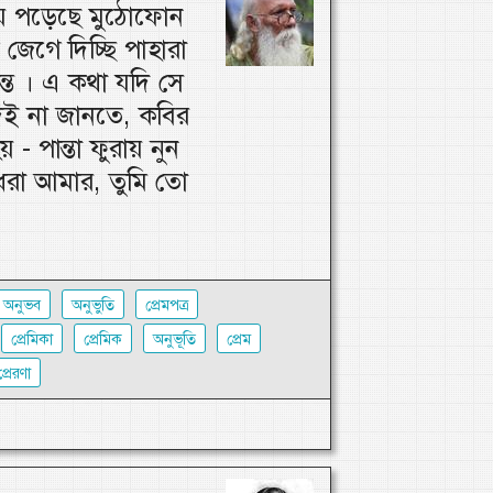
য়ে পড়েছে মুঠোফোন
 জেগে দিচ্ছি পাহারা
ন্ত । এ কথা যদি সে
ই না জানতে, কবির
- পান্তা ফুরায় নুন
রা আমার, তুমি তো
অনুভব
অনুভুতি
প্রেমপত্র
প্রেমিকা
প্রেমিক
অনুভূতি
প্রেম
প্রেরণা