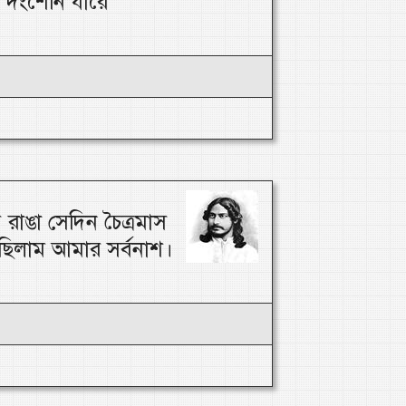
 দংশেনি যারে
 রাঙা সেদিন চৈত্রমাস
িলাম আমার সর্বনাশ।