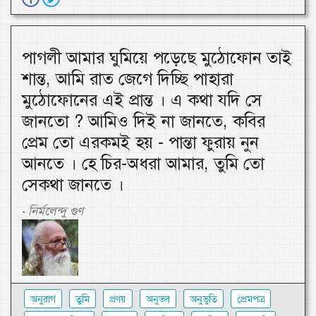
পাগলী আমার ঘুমিয়ে পড়েছে মুঠোফোন তাই
শান্ত, আমি রাত জেগে দিচ্ছি পাহারা
মুঠোফোনের এই প্রান্ত । এ কথা যদি সে
জানতো ? আমিও দিই না জানতে, কবির
প্রেম তো এরকমই হয় - পান্তা ফুরায় নুন
আনতে । হে চির-অধরা আমার, তুমি তো
সেকথা জানতে ।
নির্মলেন্দু গুণ
-
অনুরাগ
তুমি
প্রণয়
অনুভব
অনুভুতি
প্রেমপত্র