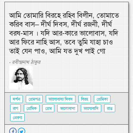
আমি তোমারি বিরহে রহিব বিলীন, তোমাতে
করিব বাস– দীর্ঘ দিবস, দীর্ঘ রজনী, দীর্ঘ
বরষ-মাস । যদি আর-কারে ভালোবাস, যদি
আর ফিরে নাহি আস, তবে তুমি যাহা চাও
তাই যেন পাও, আমি যত দুখ পাই গো
রবীন্দ্রনাথ ঠাকুর
-
দর্শন
প্রেমপত্র
ভালোবাসা দিবস
বিরহ
প্রেমিকা
রাগ
প্রেমিক
প্রেম
ভালোবাসা
ভালোবাসি
রাত
প্রেরণা