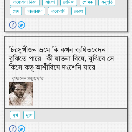
ভালোবাসা দিবস
আবেগ
প্রেমিকা
প্রেমিক
অনুভূতি
প্রেম
ভালোবাসা
ভালোবাসি
প্রেরণা
চিরসুখীজন ভ্রমে কি কখন ব্যথিতবেদন
বুঝিতে পারে। কী যাতনা বিষে, বুঝিবে সে
কিসে কভূ আশীবিষে দংশেনি যারে
কৃষ্ণচন্দ্র মজুমদার
-
সুখ
দুঃখ