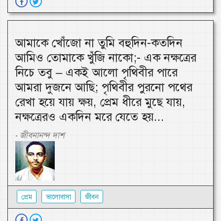
আমাকে খোঁজো না তুমি বহুদিন-কতদিন
আমিও তোমাকে খুঁজি নাকো;- এক নক্ষত্রের
নিচে তবু – একই আলো পৃথিবীর পারে
আমরা দুজনে আছি; পৃথিবীর পুরনো পথের
রেখা হয়ে যায় ক্ষয়, প্রেম ধীরে মুছে যায়,
নক্ষত্রেরও একদিন মরে যেতে হয়...
জীবনানন্দ দাশ
-
প্রেম
ভালোবাসা
জীবন