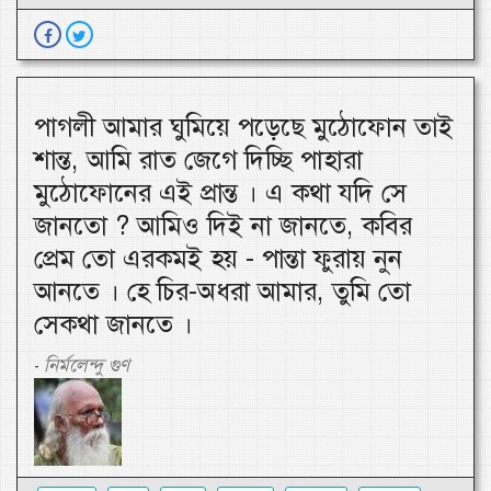
পাগলী আমার ঘুমিয়ে পড়েছে মুঠোফোন তাই
শান্ত, আমি রাত জেগে দিচ্ছি পাহারা
মুঠোফোনের এই প্রান্ত । এ কথা যদি সে
জানতো ? আমিও দিই না জানতে, কবির
প্রেম তো এরকমই হয় - পান্তা ফুরায় নুন
আনতে । হে চির-অধরা আমার, তুমি তো
সেকথা জানতে ।
নির্মলেন্দু গুণ
-