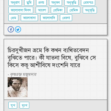
অনুরাগ
তুমি
প্রণয়
অনুভব
অনুভুতি
প্রেমপত্র
ভালোবাসা দিবস
আবেগ
প্রেমিকা
প্রেমিক
অনুভূতি
প্রেম
ভালোবাসা
ভালোবাসি
প্রেরণা
চিরসুখীজন ভ্রমে কি কখন ব্যথিতবেদন
বুঝিতে পারে। কী যাতনা বিষে, বুঝিবে সে
কিসে কভূ আশীবিষে দংশেনি যারে
কৃষ্ণচন্দ্র মজুমদার
-
সুখ
দুঃখ