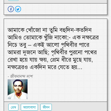
আমাকে খোঁজো না তুমি বহুদিন-কতদিন
আমিও তোমাকে খুঁজি নাকো;- এক নক্ষত্রের
নিচে তবু – একই আলো পৃথিবীর পারে
আমরা দুজনে আছি; পৃথিবীর পুরনো পথের
রেখা হয়ে যায় ক্ষয়, প্রেম ধীরে মুছে যায়,
নক্ষত্রেরও একদিন মরে যেতে হয়...
জীবনানন্দ দাশ
-
প্রেম
ভালোবাসা
জীবন