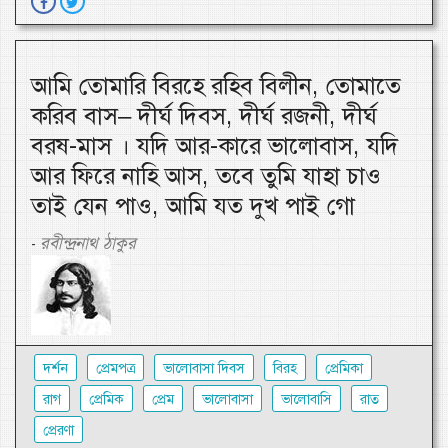
আমি তোমারি বিরহে রহিব বিলীন, তোমাতে
করিব বাস– দীর্ঘ দিবস, দীর্ঘ রজনী, দীর্ঘ
বরষ-মাস । যদি আর-কারে ভালোবাস, যদি
আর ফিরে নাহি আস, তবে তুমি যাহা চাও
তাই যেন পাও, আমি যত দুখ পাই গো
রবীন্দ্রনাথ ঠাকুর
-
দর্শন
প্রেমপত্র
ভালোবাসা দিবস
বিরহ
প্রেমিকা
রাগ
প্রেমিক
প্রেম
ভালোবাসা
ভালোবাসি
রাত
প্রেরণা