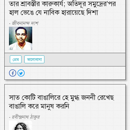
তার শ্রাবস্তীর কারুকার্য; অতিদূর সমুদ্রের’পর
হাল ভেঙে যে নাবিক হারায়েছে দিশা
জীবনানন্দ দাশ
-
প্রেম
ভালোবাসা
সাত কোটি বাঙালিরে হে মুগ্ধ জননী রেখেছ
বাঙালি করে মানুষ করনি
রবীন্দ্রনাথ ঠাকুর
-