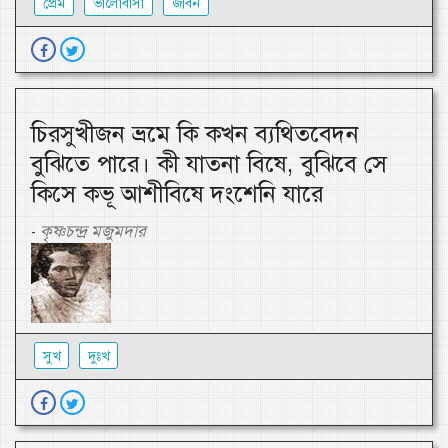
প্রেম
ভালোবাসা
জীবন
চিরসুখীজন ভ্রমে কি কখন ব্যথিতবেদন
বুঝিতে পারে। কী যাতনা বিষে, বুঝিবে সে
কিসে কভূ আশীবিষে দংশেনি যারে
কৃষ্ণচন্দ্র মজুমদার
-
সুখ
দুঃখ