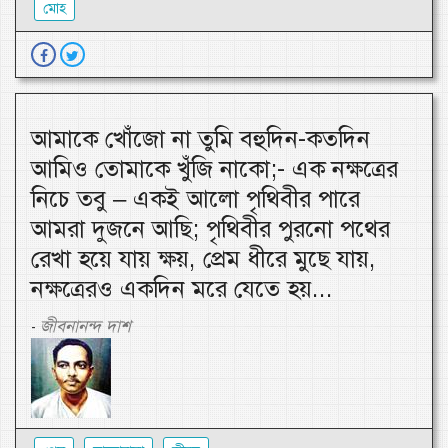
মোহ
আমাকে খোঁজো না তুমি বহুদিন-কতদিন
আমিও তোমাকে খুঁজি নাকো;- এক নক্ষত্রের
নিচে তবু – একই আলো পৃথিবীর পারে
আমরা দুজনে আছি; পৃথিবীর পুরনো পথের
রেখা হয়ে যায় ক্ষয়, প্রেম ধীরে মুছে যায়,
নক্ষত্রেরও একদিন মরে যেতে হয়...
জীবনানন্দ দাশ
-