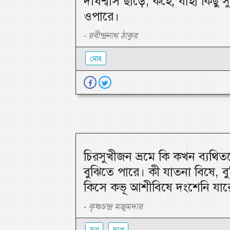
দীর্ঘশ্বাস ছাড়ে; কহে, যাহা কিছু
ওপারে।
রবীন্দ্রনাথ ঠাকুর
-
মোহ
চিরসুখীজন ভ্রমে কি কখন ব্যথি
বুঝিতে পারে। কী যাতনা বিষে, ব
কিসে কভূ আশীবিষে দংশেনি যার
কৃষ্ণচন্দ্র মজুমদার
-
সুখ
দুঃখ