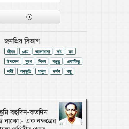
জনপ্রিয় বিভাগ
জীবন
প্রেম
ভালোবাসা
কষ্ট
মন
উপদেশ
দুঃখ
শিক্ষা
বন্ধুত্ব
একাকিত্ব
নারী
অনুভুতি
মানুষ
দর্শন
বন্ধু
ুমি বহুদিন-কতদিন
 নাকো;- এক নক্ষত্রের