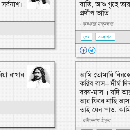
সর্বনাশ।
বাতি, আশু গৃহে তা
প্রদীপ ভাতি
কৃষ্ণচন্দ্র মজুমদার
-
প্রেম
ভালোবাসা
িয়া রাখার
আমি তোমারি বিরহে
করিব বাস– দীর্ঘ দিব
বরষ-মাস । যদি আ
আর ফিরে নাহি আস,
তাই যেন পাও, আমি
রবীন্দ্রনাথ ঠাকুর
-