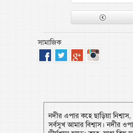
সামাজিক
নদীর এপার কহে ছাড়িয়া নিশ্বাস
সর্বসুখ আমার বিশ্বাস। নদীর ওপ