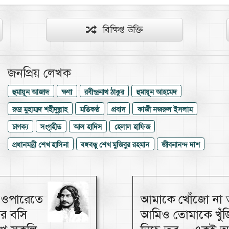
বিক্ষিপ্ত উক্তি
জনপ্রিয় লেখক
হুমায়ূন আজাদ
ক্ষণা
রবীন্দ্রনাথ ঠাকুর
হুমায়ূন আহমেদ
রুদ্র মুহাম্মদ শহীদুল্লাহ
মতিকণ্ঠ
প্রবাদ
কাজী নজরুল ইসলাম
চাণক্য
সংগৃহীত
আল হাদিস
হেলাল হাফিজ
প্রধানমন্ত্রী শেখ হাসিনা
বঙ্গবন্ধু শেখ মুজিবুর রহমান
জীবনানন্দ দাশ
, ওপারেতে
আমাকে খোঁজো না ত
ার বসি
আমিও তোমাকে খুঁজি