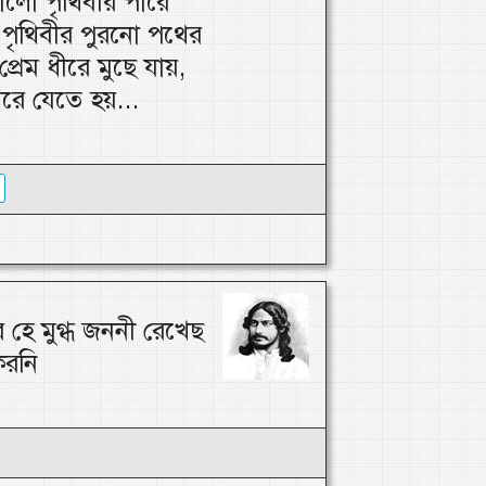
লো পৃথিবীর পারে
পৃথিবীর পুরনো পথের
প্রেম ধীরে মুছে যায়,
মরে যেতে হয়...
 হে মুগ্ধ জননী রেখেছ
করনি