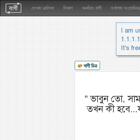
লেখক তালিকা
বিভাগ
জনপ্রিয় বাণী
সর্বশেষ সংযোজিত
I am us
1.1.1.
It's fr
বাণী চিত্র
“
ভাবুন তো, সাম
তখন কী হবে...