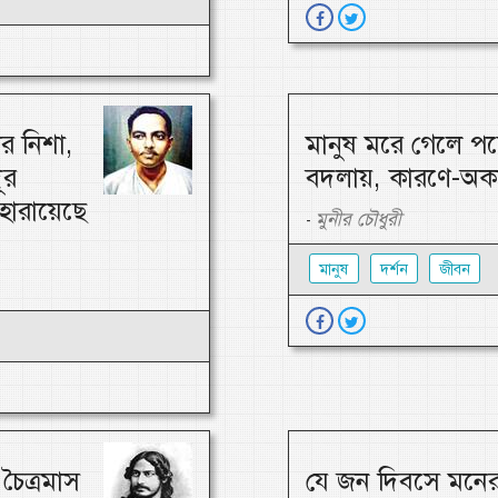
র নিশা,
মানুষ মরে গেলে পচে
ূর
বদলায়, কারণে-অক
 হারায়েছে
মুনীর চৌধুরী
-
মানুষ
দর্শন
জীবন
চৈত্রমাস
যে জন দিবসে মনের 