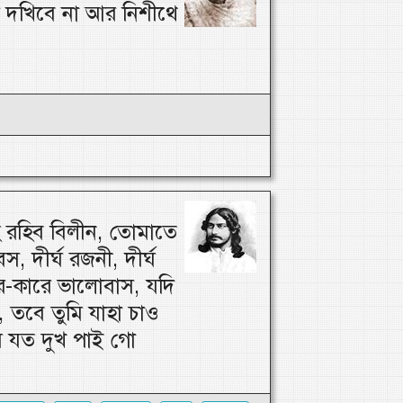
র দখিবে না আর নিশীথে
 রহিব বিলীন, তোমাতে
স, দীর্ঘ রজনী, দীর্ঘ
র-কারে ভালোবাস, যদি
 তবে তুমি যাহা চাও
 যত দুখ পাই গো