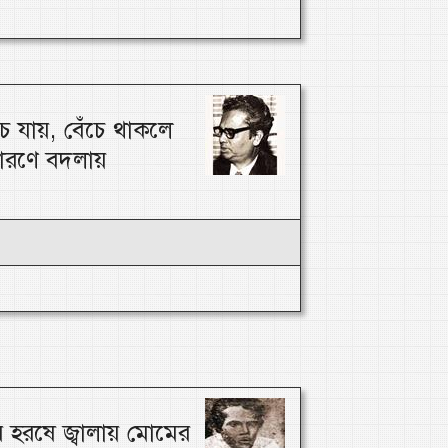
 যায়, বেঁচে থাকলে
ারণে বদলায়
হরষে জ্বালায় মোমের