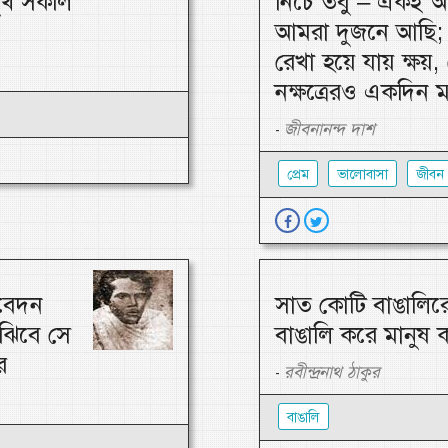
 সুখ সকলি
নিচে তবু – একই আ
আমরা দুজনে আছি; 
রেখা হয়ে যায় ক্ষয়, 
নক্ষত্রেরও একদিন 
জীবনানন্দ দাশ
-
প্রেম
ভালোবাসা
জীবন
তবেদন
সাত কোটি বাঙালিরে
ুঝিবে সে
বাঙালি করে মানুষ 
ে
রবীন্দ্রনাথ ঠাকুর
-
বাঙালি