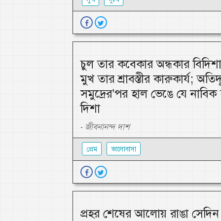
চুল তার কবেকার অন্ধকার বিদিশা
মুখ তার শ্রাবস্তীর কারুকার্য; অতিদ
সমুদ্রের’পর হাল ভেঙে যে নাবিক
দিশা
জীবনানন্দ দাশ
-
প্রেম
ভালোবাসা
প্রহর শেষের আলোয় রাঙা সেদিন 