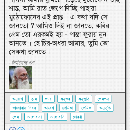
শান্ত, আমি রাত জেগে দিচ্ছি পাহারা
মুঠোফোনের এই প্রান্ত । এ কথা যদি সে
জানতো ? আমিও দিই না জানতে, কবির
প্রেম তো এরকমই হয় - পান্তা ফুরায় নুন
আনতে । হে চির-অধরা আমার, তুমি তো
সেকথা জানতে ।
নির্মলেন্দু গুণ
-
অনুরাগ
তুমি
প্রণয়
অনুভব
অনুভুতি
প্রেমপত্র
ভালোবাসা দিবস
আবেগ
প্রেমিকা
প্রেমিক
অনুভূতি
প্রেম
ভালোবাসা
ভালোবাসি
প্রেরণা