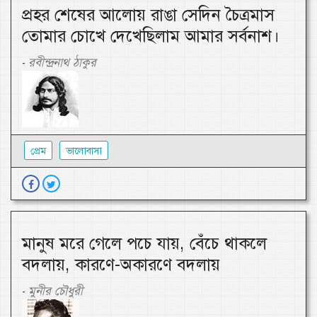
প্রহর শেষের আলোয় রাঙা সেদিন চৈত্রমাস
তোমার চোখে দেখেছিলাম আমার সর্বনাশ।
রবীন্দ্রনাথ ঠাকুর
-
প্রেম
ভালোবাসা
মানুষ মরে গেলে পচে যায়, বেঁচে থাকলে
বদলায়, কারণে-অকারণে বদলায়
মুনীর চৌধুরী
-