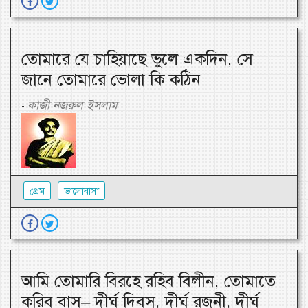
তোমারে যে চাহিয়াছে ভুলে একদিন, সে
জানে তোমারে ভোলা কি কঠিন
কাজী নজরুল ইসলাম
-
প্রেম
ভালোবাসা
আমি তোমারি বিরহে রহিব বিলীন, তোমাতে
করিব বাস– দীর্ঘ দিবস, দীর্ঘ রজনী, দীর্ঘ