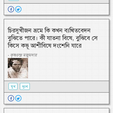
চিরসুখীজন ভ্রমে কি কখন ব্যথিতবেদন
বুঝিতে পারে। কী যাতনা বিষে, বুঝিবে সে
কিসে কভূ আশীবিষে দংশেনি যারে
কৃষ্ণচন্দ্র মজুমদার
-
সুখ
দুঃখ