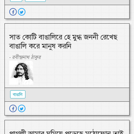
সাত কোটি বাঙালিরে হে মুগ্ধ জননী রেখেছ
বাঙালি করে মানুষ করনি
রবীন্দ্রনাথ ঠাকুর
-
বাঙালি
পাগলী আমার ঘুমিয়ে পড়েছে মুঠোফোন তাই