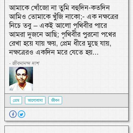
আমাকে খোঁজো না তুমি বহুদিন-কতদিন
আমিও তোমাকে খুঁজি নাকো;- এক নক্ষত্রের
নিচে তবু – একই আলো পৃথিবীর পারে
আমরা দুজনে আছি; পৃথিবীর পুরনো পথের
রেখা হয়ে যায় ক্ষয়, প্রেম ধীরে মুছে যায়,
নক্ষত্রেরও একদিন মরে যেতে হয়...
জীবনানন্দ দাশ
-
প্রেম
ভালোবাসা
জীবন