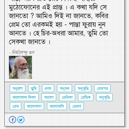
মুঠোফোনের এই প্রান্ত । এ কথা যদি সে
জানতো ? আমিও দিই না জানতে, কবির
প্রেম তো এরকমই হয় - পান্তা ফুরায় নুন
আনতে । হে চির-অধরা আমার, তুমি তো
সেকথা জানতে ।
নির্মলেন্দু গুণ
-
অনুরাগ
তুমি
প্রণয়
অনুভব
অনুভুতি
প্রেমপত্র
ভালোবাসা দিবস
আবেগ
প্রেমিকা
প্রেমিক
অনুভূতি
প্রেম
ভালোবাসা
ভালোবাসি
প্রেরণা