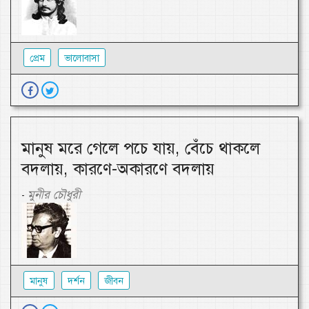
প্রেম
ভালোবাসা
মানুষ মরে গেলে পচে যায়, বেঁচে থাকলে
বদলায়, কারণে-অকারণে বদলায়
মুনীর চৌধুরী
-
মানুষ
দর্শন
জীবন