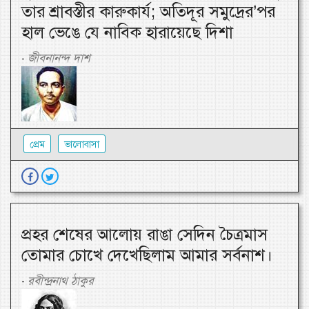
তার শ্রাবস্তীর কারুকার্য; অতিদূর সমুদ্রের’পর
হাল ভেঙে যে নাবিক হারায়েছে দিশা
জীবনানন্দ দাশ
-
প্রেম
ভালোবাসা
প্রহর শেষের আলোয় রাঙা সেদিন চৈত্রমাস
তোমার চোখে দেখেছিলাম আমার সর্বনাশ।
রবীন্দ্রনাথ ঠাকুর
-