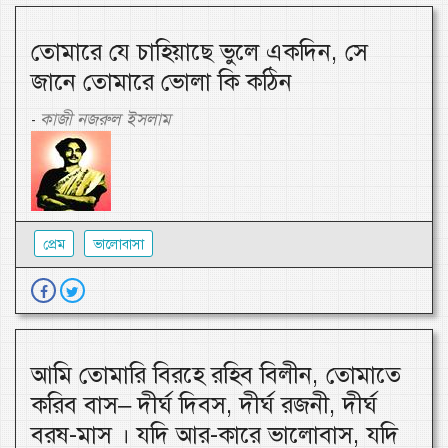
তোমারে যে চাহিয়াছে ভুলে একদিন, সে
জানে তোমারে ভোলা কি কঠিন
কাজী নজরুল ইসলাম
-
প্রেম
ভালোবাসা
আমি তোমারি বিরহে রহিব বিলীন, তোমাতে
করিব বাস– দীর্ঘ দিবস, দীর্ঘ রজনী, দীর্ঘ
বরষ-মাস । যদি আর-কারে ভালোবাস, যদি