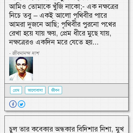
আমিও তোমাকে খুঁজি নাকো;- এক নক্ষত্রের
নিচে তবু – একই আলো পৃথিবীর পারে
আমরা দুজনে আছি; পৃথিবীর পুরনো পথের
রেখা হয়ে যায় ক্ষয়, প্রেম ধীরে মুছে যায়,
নক্ষত্রেরও একদিন মরে যেতে হয়...
জীবনানন্দ দাশ
-
প্রেম
ভালোবাসা
জীবন
চুল তার কবেকার অন্ধকার বিদিশার নিশা, মুখ