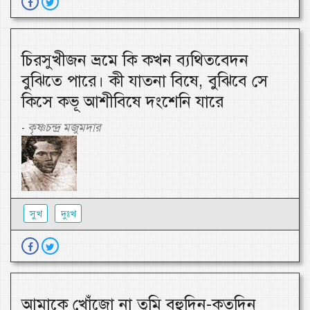
চিরসুখীজন ভ্রমে কি কখন ব্যথিতবেদন
বুঝিতে পারে। কী যাতনা বিষে, বুঝিবে সে
কিসে কভূ আশীবিষে দংশেনি যারে
কৃষ্ণচন্দ্র মজুমদার
-
সুখ
দুঃখ
আমাকে খোঁজো না তুমি বহুদিন-কতদিন