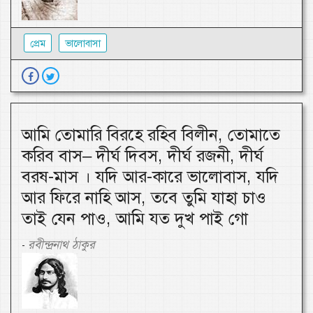
প্রেম
ভালোবাসা
আমি তোমারি বিরহে রহিব বিলীন, তোমাতে
করিব বাস– দীর্ঘ দিবস, দীর্ঘ রজনী, দীর্ঘ
বরষ-মাস । যদি আর-কারে ভালোবাস, যদি
আর ফিরে নাহি আস, তবে তুমি যাহা চাও
তাই যেন পাও, আমি যত দুখ পাই গো
রবীন্দ্রনাথ ঠাকুর
-