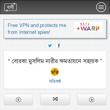
Toggl
navig
Free VPN and protects me
from Internet spies!
“
বোরকা মুসলিম নারীর ক্ষমতায়নে সহায়ক
”
মতিকণ্ঠ