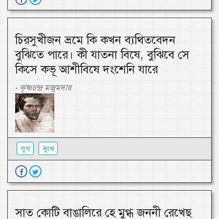
চিরসুখীজন ভ্রমে কি কখন ব্যথিতবেদন
বুঝিতে পারে। কী যাতনা বিষে, বুঝিবে সে
কিসে কভূ আশীবিষে দংশেনি যারে
কৃষ্ণচন্দ্র মজুমদার
-
সুখ
দুঃখ
সাত কোটি বাঙালিরে হে মুগ্ধ জননী রেখেছ