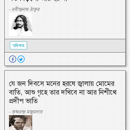
রবীন্দ্রনাথ ঠাকুর
-
অধিকার
যে জন দিবসে মনের হরষে জ্বালায় মোমের
বাতি, আশু গৃহে তার দখিবে না আর নিশীথে
প্রদীপ ভাতি
কৃষ্ণচন্দ্র মজুমদার
-