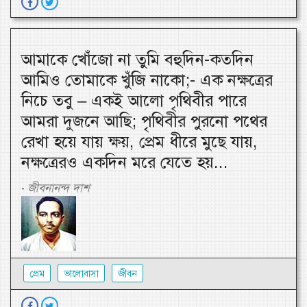
আমাকে খোঁজো না তুমি বহুদিন-কতদিন
আমিও তোমাকে খুঁজি নাকো;- এক নক্ষত্রের
নিচে তবু – একই আলো পৃথিবীর পারে
আমরা দুজনে আছি; পৃথিবীর পুরনো পথের
রেখা হয়ে যায় ক্ষয়, প্রেম ধীরে মুছে যায়,
নক্ষত্রেরও একদিন মরে যেতে হয়...
জীবনানন্দ দাশ
-
প্রেম
ভালোবাসা
জীবন