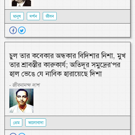
মানুষ
দর্শন
জীবন
চুল তার কবেকার অন্ধকার বিদিশার নিশা, মুখ
তার শ্রাবস্তীর কারুকার্য; অতিদূর সমুদ্রের’পর
হাল ভেঙে যে নাবিক হারায়েছে দিশা
জীবনানন্দ দাশ
-
প্রেম
ভালোবাসা