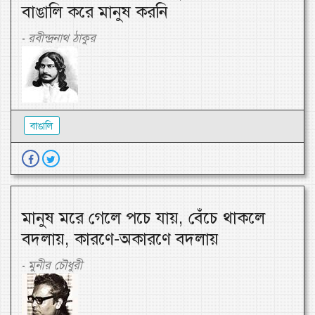
বাঙালি করে মানুষ করনি
রবীন্দ্রনাথ ঠাকুর
-
বাঙালি
মানুষ মরে গেলে পচে যায়, বেঁচে থাকলে
বদলায়, কারণে-অকারণে বদলায়
মুনীর চৌধুরী
-