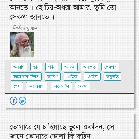
আনতে । হে চির-অধরা আমার, তুমি তো
সেকথা জানতে ।
নির্মলেন্দু গুণ
-
অনুরাগ
তুমি
প্রণয়
অনুভব
অনুভুতি
প্রেমপত্র
ভালোবাসা দিবস
আবেগ
প্রেমিকা
প্রেমিক
অনুভূতি
প্রেম
ভালোবাসা
ভালোবাসি
প্রেরণা
তোমারে যে চাহিয়াছে ভুলে একদিন, সে
জানে তোমারে ভোলা কি কঠিন