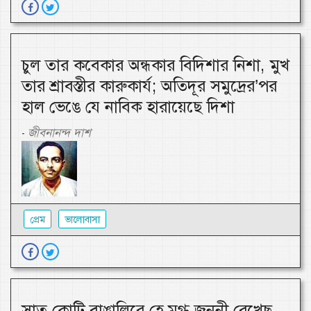
চুল তার কবেকার অন্ধকার বিদিশার নিশা, মুখ
তার শ্রাবস্তীর কারুকার্য; অতিদূর সমুদ্রের’পর
হাল ভেঙে যে নাবিক হারায়েছে দিশা
জীবনানন্দ দাশ
-
প্রেম
ভালোবাসা
সাত কোটি বাঙালিরে হে মুগ্ধ জননী রেখেছ