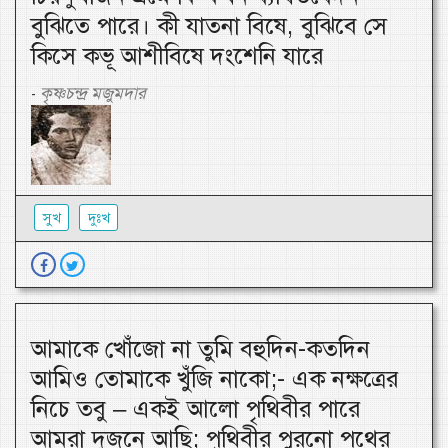
বুঝিতে পারে। কী যাতনা বিষে, বুঝিবে সে
কিসে কভূ আশীবিষে দংশেনি যারে
কৃষ্ণচন্দ্র মজুমদার
-
সুখ
দুঃখ
আমাকে খোঁজো না তুমি বহুদিন-কতদিন
আমিও তোমাকে খুঁজি নাকো;- এক নক্ষত্রের
নিচে তবু – একই আলো পৃথিবীর পারে
আমরা দুজনে আছি; পৃথিবীর পুরনো পথের