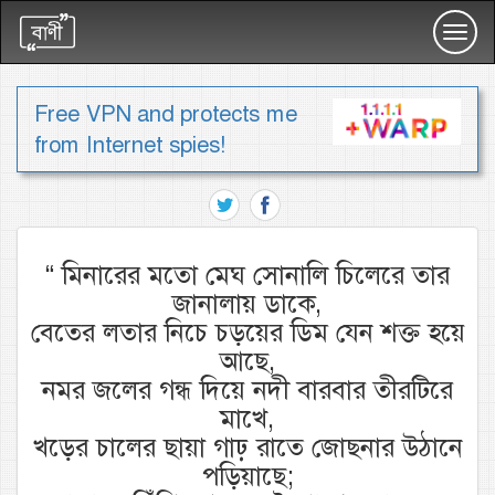
Toggl
navig
Free VPN and protects me
from Internet spies!
“
মিনারের মতো মেঘ সোনালি চিলেরে তার
জানালায় ডাকে,
বেতের লতার নিচে চড়য়ের ডিম যেন শক্ত হয়ে
আছে,
নমর জলের গন্ধ দিয়ে নদী বারবার তীরটিরে
মাখে,
খড়ের চালের ছায়া গাঢ় রাতে জোছনার উঠানে
পড়িয়াছে;