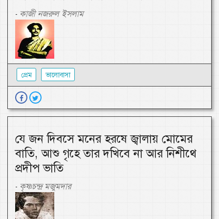
কাজী নজরুল ইসলাম
-
প্রেম
ভালোবাসা
যে জন দিবসে মনের হরষে জ্বালায় মোমের
বাতি, আশু গৃহে তার দখিবে না আর নিশীথে
প্রদীপ ভাতি
কৃষ্ণচন্দ্র মজুমদার
-