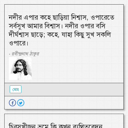
নদীর এপার কহে ছাড়িয়া নিশ্বাস, ওপারেতে
সর্বসুখ আমার বিশ্বাস। নদীর ওপার বসি
দীর্ঘশ্বাস ছাড়ে; কহে, যাহা কিছু সুখ সকলি
ওপারে।
রবীন্দ্রনাথ ঠাকুর
-
মোহ
চিরসুখীজন ভ্রমে কি কখন ব্যথিতবেদন