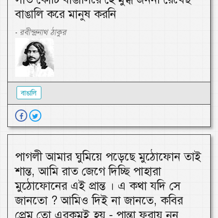
বাঙালি করে মানুষ করনি
রবীন্দ্রনাথ ঠাকুর
-
বাঙালি
পাগলী আমার ঘুমিয়ে পড়েছে মুঠোফোন তাই
শান্ত, আমি রাত জেগে দিচ্ছি পাহারা
মুঠোফোনের এই প্রান্ত । এ কথা যদি সে
জানতো ? আমিও দিই না জানতে, কবির
প্রেম তো এরকমই হয় - পান্তা ফুরায় নুন