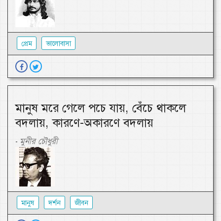
প্রেম
ভালোবাসা
মানুষ মরে গেলে পচে যায়, বেঁচে থাকলে
বদলায়, কারণে-অকারণে বদলায়
মুনীর চৌধুরী
-
মানুষ
দর্শন
জীবন