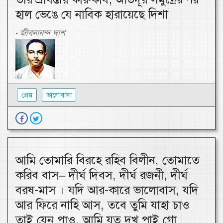
হাল ভেঙে যে নাবিক হারায়েছে দিশা
জীবনানন্দ দাশ
-
প্রেম
ভালোবাসা
আমি তোমারি বিরহে রহিব বিলীন, তোমাতে
করিব বাস– দীর্ঘ দিবস, দীর্ঘ রজনী, দীর্ঘ
বরষ-মাস । যদি আর-কারে ভালোবাস, যদি
আর ফিরে নাহি আস, তবে তুমি যাহা চাও
তাই যেন পাও, আমি যত দুখ পাই গো