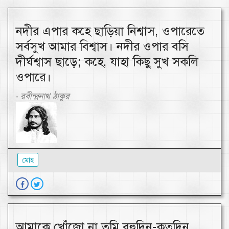
নদীর এপার কহে ছাড়িয়া নিশ্বাস, ওপারেতে
সর্বসুখ আমার বিশ্বাস। নদীর ওপার বসি
দীর্ঘশ্বাস ছাড়ে; কহে, যাহা কিছু সুখ সকলি
ওপারে।
রবীন্দ্রনাথ ঠাকুর
-
মোহ
আমাকে খোঁজো না তুমি বহুদিন-কতদিন