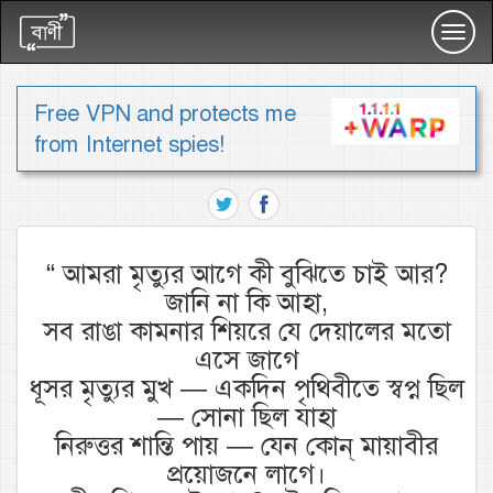
Toggl
navig
Free VPN and protects me
from Internet spies!
“
আমরা মৃত্যুর আগে কী বুঝিতে চাই আর?
জানি না কি আহা,
সব রাঙা কামনার শিয়রে যে দেয়ালের মতো
এসে জাগে
ধূসর মৃত্যুর মুখ — একদিন পৃথিবীতে স্বপ্ন ছিল
— সোনা ছিল যাহা
নিরুত্তর শান্তি পায় — যেন কোন্‌ মায়াবীর
প্রয়োজনে লাগে।