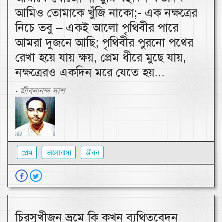
আমিও তোমাকে খুঁজি নাকো;- এক নক্ষত্রের
নিচে তবু – একই আলো পৃথিবীর পারে
আমরা দুজনে আছি; পৃথিবীর পুরনো পথের
রেখা হয়ে যায় ক্ষয়, প্রেম ধীরে মুছে যায়,
নক্ষত্রেরও একদিন মরে যেতে হয়...
জীবনানন্দ দাশ
-
প্রেম
ভালোবাসা
জীবন
চিরসুখীজন ভ্রমে কি কখন ব্যথিতবেদন