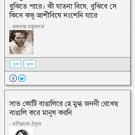
বুঝিতে পারে। কী যাতনা বিষে, বুঝিবে সে
কিসে কভূ আশীবিষে দংশেনি যারে
কৃষ্ণচন্দ্র মজুমদার
-
সুখ
দুঃখ
সাত কোটি বাঙালিরে হে মুগ্ধ জননী রেখেছ
বাঙালি করে মানুষ করনি
রবীন্দ্রনাথ ঠাকুর
-