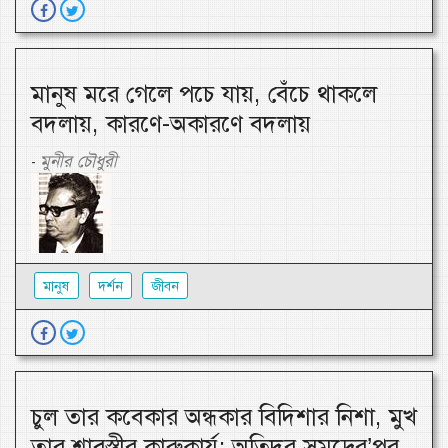
মানুষ মরে গেলে পচে যায়, বেঁচে থাকলে
বদলায়, কারণে-অকারণে বদলায়
মুনীর চৌধুরী
-
মানুষ
দর্শন
জীবন
চুল তার কবেকার অন্ধকার বিদিশার নিশা, মুখ
তার শ্রাবস্তীর কারুকার্য; অতিদূর সমুদ্রের’পর