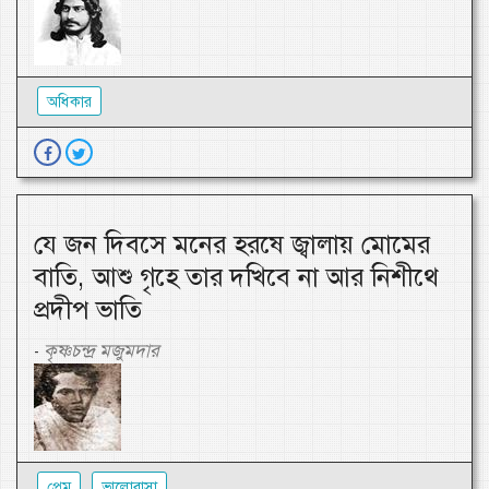
অধিকার
যে জন দিবসে মনের হরষে জ্বালায় মোমের
বাতি, আশু গৃহে তার দখিবে না আর নিশীথে
প্রদীপ ভাতি
কৃষ্ণচন্দ্র মজুমদার
-
প্রেম
ভালোবাসা