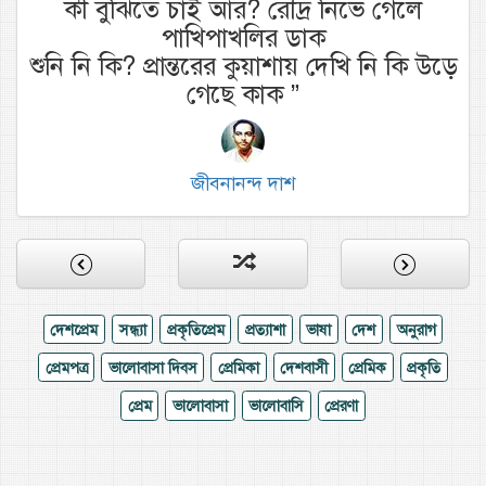
কী বুঝিতে চাই আর? রৌদ্র নিভে গেলে
পাখিপাখলির ডাক
শুনি নি কি? প্রান্তরের কুয়াশায় দেখি নি কি উড়ে
গেছে কাক
”
জীবনানন্দ দাশ
দেশপ্রেম
সন্ধ্যা
প্রকৃতিপ্রেম
প্রত্যাশা
ভাষা
দেশ
অনুরাগ
প্রেমপত্র
ভালোবাসা দিবস
প্রেমিকা
দেশবাসী
প্রেমিক
প্রকৃতি
প্রেম
ভালোবাসা
ভালোবাসি
প্রেরণা