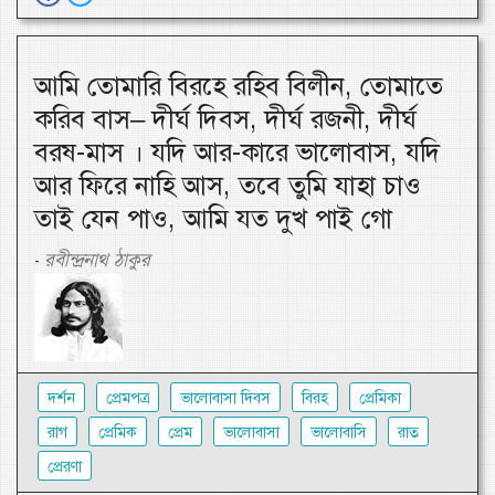
আমি তোমারি বিরহে রহিব বিলীন, তোমাতে
করিব বাস– দীর্ঘ দিবস, দীর্ঘ রজনী, দীর্ঘ
বরষ-মাস । যদি আর-কারে ভালোবাস, যদি
আর ফিরে নাহি আস, তবে তুমি যাহা চাও
তাই যেন পাও, আমি যত দুখ পাই গো
রবীন্দ্রনাথ ঠাকুর
-
দর্শন
প্রেমপত্র
ভালোবাসা দিবস
বিরহ
প্রেমিকা
রাগ
প্রেমিক
প্রেম
ভালোবাসা
ভালোবাসি
রাত
প্রেরণা