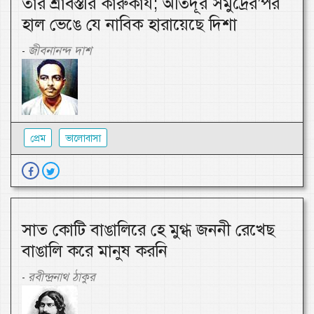
তার শ্রাবস্তীর কারুকার্য; অতিদূর সমুদ্রের’পর
হাল ভেঙে যে নাবিক হারায়েছে দিশা
জীবনানন্দ দাশ
-
প্রেম
ভালোবাসা
সাত কোটি বাঙালিরে হে মুগ্ধ জননী রেখেছ
বাঙালি করে মানুষ করনি
রবীন্দ্রনাথ ঠাকুর
-