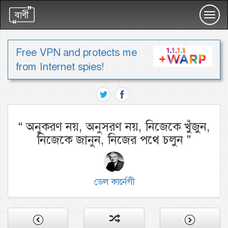
Toggl
navig
Free VPN and protects me
from Internet spies!
“
অনুকরণ নয়, অনুসরণ নয়, নিজেকে খুঁজুন,
নিজেকে জানুন, নিজের পথে চলুন
”
ডেল কার্নেগী