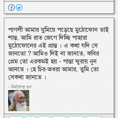
পাগলী আমার ঘুমিয়ে পড়েছে মুঠোফোন তাই
শান্ত, আমি রাত জেগে দিচ্ছি পাহারা
মুঠোফোনের এই প্রান্ত । এ কথা যদি সে
জানতো ? আমিও দিই না জানতে, কবির
প্রেম তো এরকমই হয় - পান্তা ফুরায় নুন
আনতে । হে চির-অধরা আমার, তুমি তো
সেকথা জানতে ।
নির্মলেন্দু গুণ
-