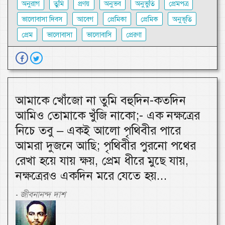
অনুরাগ
তুমি
প্রণয়
অনুভব
অনুভুতি
প্রেমপত্র
ভালোবাসা দিবস
আবেগ
প্রেমিকা
প্রেমিক
অনুভূতি
প্রেম
ভালোবাসা
ভালোবাসি
প্রেরণা
আমাকে খোঁজো না তুমি বহুদিন-কতদিন
আমিও তোমাকে খুঁজি নাকো;- এক নক্ষত্রের
নিচে তবু – একই আলো পৃথিবীর পারে
আমরা দুজনে আছি; পৃথিবীর পুরনো পথের
রেখা হয়ে যায় ক্ষয়, প্রেম ধীরে মুছে যায়,
নক্ষত্রেরও একদিন মরে যেতে হয়...
জীবনানন্দ দাশ
-