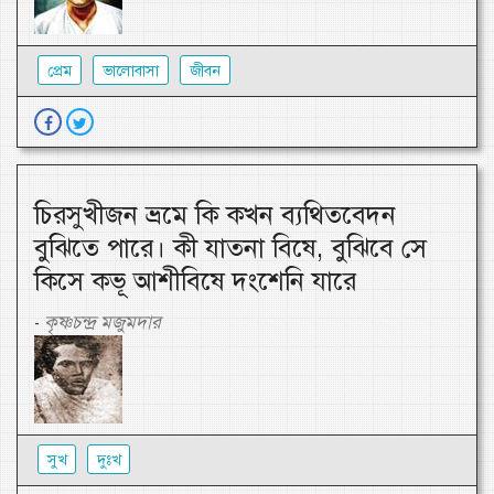
প্রেম
ভালোবাসা
জীবন
চিরসুখীজন ভ্রমে কি কখন ব্যথিতবেদন
বুঝিতে পারে। কী যাতনা বিষে, বুঝিবে সে
কিসে কভূ আশীবিষে দংশেনি যারে
কৃষ্ণচন্দ্র মজুমদার
-
সুখ
দুঃখ