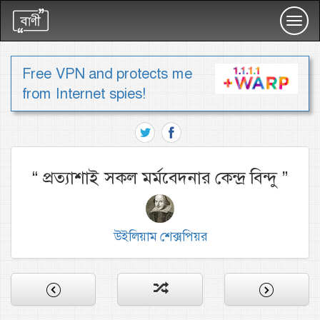
Toggl
navig
Free VPN and protects me
from Internet spies!
“
প্রত্যাশাই সকল মর্মবেদনার কেন্দ্র বিন্দু
”
উইলিয়াম শেক্সপিয়র