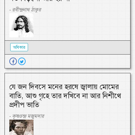
রবীন্দ্রনাথ ঠাকুর
-
অধিকার
যে জন দিবসে মনের হরষে জ্বালায় মোমের
বাতি, আশু গৃহে তার দখিবে না আর নিশীথে
প্রদীপ ভাতি
কৃষ্ণচন্দ্র মজুমদার
-