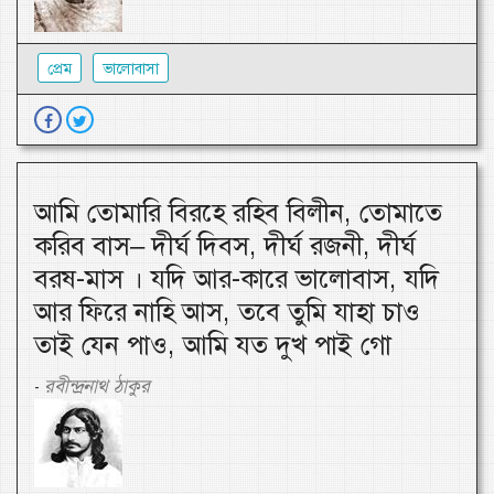
প্রেম
ভালোবাসা
আমি তোমারি বিরহে রহিব বিলীন, তোমাতে
করিব বাস– দীর্ঘ দিবস, দীর্ঘ রজনী, দীর্ঘ
বরষ-মাস । যদি আর-কারে ভালোবাস, যদি
আর ফিরে নাহি আস, তবে তুমি যাহা চাও
তাই যেন পাও, আমি যত দুখ পাই গো
রবীন্দ্রনাথ ঠাকুর
-