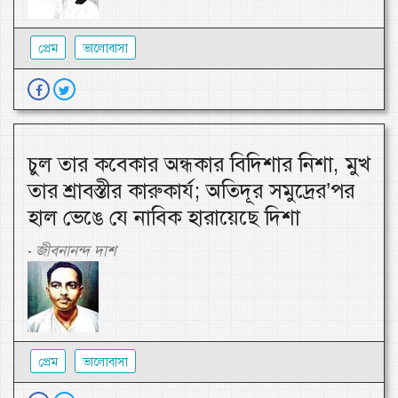
প্রেম
ভালোবাসা
চুল তার কবেকার অন্ধকার বিদিশার নিশা, মুখ
তার শ্রাবস্তীর কারুকার্য; অতিদূর সমুদ্রের’পর
হাল ভেঙে যে নাবিক হারায়েছে দিশা
জীবনানন্দ দাশ
-
প্রেম
ভালোবাসা