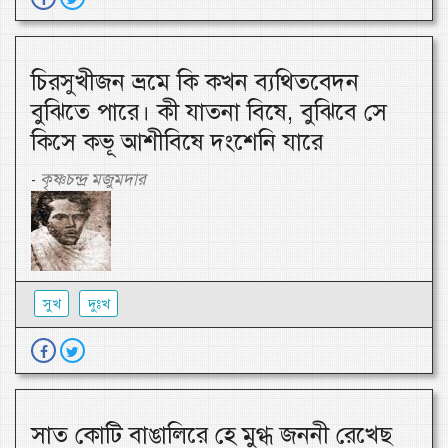
চিরসুখীজন ভ্রমে কি কখন ব্যথিতবেদন
বুঝিতে পারে। কী যাতনা বিষে, বুঝিবে সে
কিসে কভূ আশীবিষে দংশেনি যারে
কৃষ্ণচন্দ্র মজুমদার
-
সুখ
দুঃখ
সাত কোটি বাঙালিরে হে মুগ্ধ জননী রেখেছ