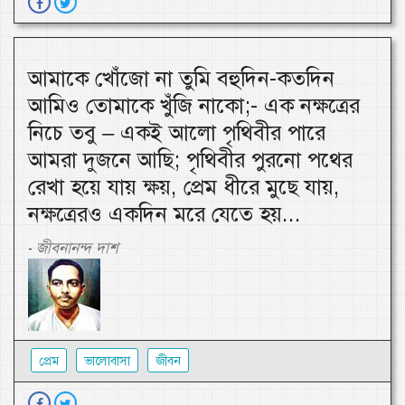
আমাকে খোঁজো না তুমি বহুদিন-কতদিন
আমিও তোমাকে খুঁজি নাকো;- এক নক্ষত্রের
নিচে তবু – একই আলো পৃথিবীর পারে
আমরা দুজনে আছি; পৃথিবীর পুরনো পথের
রেখা হয়ে যায় ক্ষয়, প্রেম ধীরে মুছে যায়,
নক্ষত্রেরও একদিন মরে যেতে হয়...
জীবনানন্দ দাশ
-
প্রেম
ভালোবাসা
জীবন