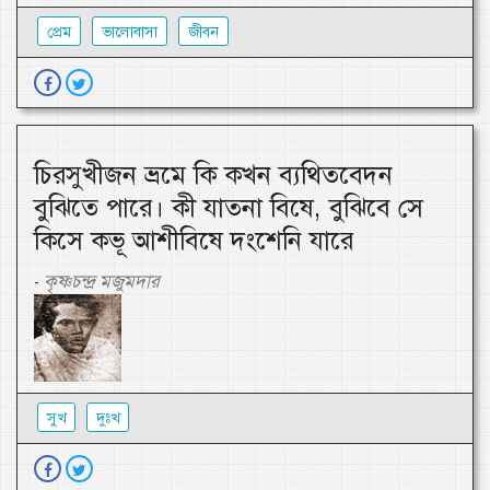
প্রেম
ভালোবাসা
জীবন
চিরসুখীজন ভ্রমে কি কখন ব্যথিতবেদন
বুঝিতে পারে। কী যাতনা বিষে, বুঝিবে সে
কিসে কভূ আশীবিষে দংশেনি যারে
কৃষ্ণচন্দ্র মজুমদার
-
সুখ
দুঃখ