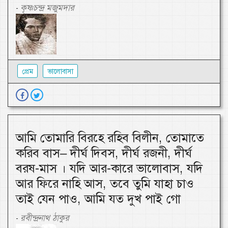
কৃষ্ণচন্দ্র মজুমদার
-
প্রেম
ভালোবাসা
আমি তোমারি বিরহে রহিব বিলীন, তোমাতে
করিব বাস– দীর্ঘ দিবস, দীর্ঘ রজনী, দীর্ঘ
বরষ-মাস । যদি আর-কারে ভালোবাস, যদি
আর ফিরে নাহি আস, তবে তুমি যাহা চাও
তাই যেন পাও, আমি যত দুখ পাই গো
রবীন্দ্রনাথ ঠাকুর
-