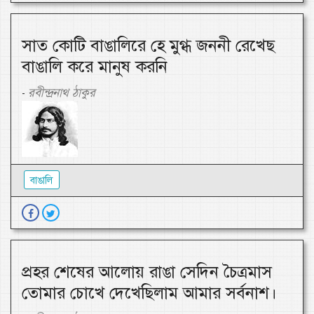
সাত কোটি বাঙালিরে হে মুগ্ধ জননী রেখেছ
বাঙালি করে মানুষ করনি
রবীন্দ্রনাথ ঠাকুর
-
বাঙালি
প্রহর শেষের আলোয় রাঙা সেদিন চৈত্রমাস
তোমার চোখে দেখেছিলাম আমার সর্বনাশ।