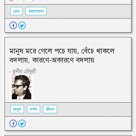
প্রেম
ভালোবাসা
মানুষ মরে গেলে পচে যায়, বেঁচে থাকলে
বদলায়, কারণে-অকারণে বদলায়
মুনীর চৌধুরী
-
মানুষ
দর্শন
জীবন