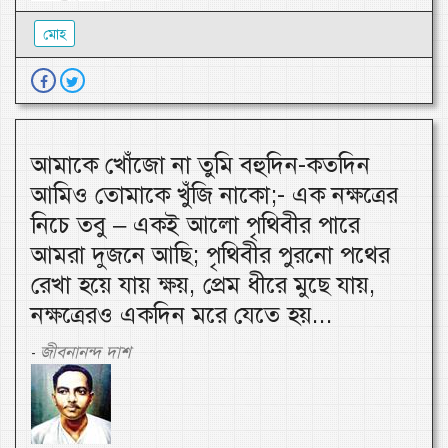
মোহ
আমাকে খোঁজো না তুমি বহুদিন-কতদিন
আমিও তোমাকে খুঁজি নাকো;- এক নক্ষত্রের
নিচে তবু – একই আলো পৃথিবীর পারে
আমরা দুজনে আছি; পৃথিবীর পুরনো পথের
রেখা হয়ে যায় ক্ষয়, প্রেম ধীরে মুছে যায়,
নক্ষত্রেরও একদিন মরে যেতে হয়...
জীবনানন্দ দাশ
-