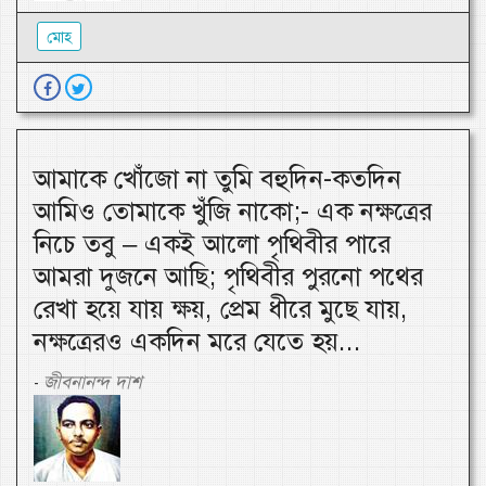
মোহ
আমাকে খোঁজো না তুমি বহুদিন-কতদিন
আমিও তোমাকে খুঁজি নাকো;- এক নক্ষত্রের
নিচে তবু – একই আলো পৃথিবীর পারে
আমরা দুজনে আছি; পৃথিবীর পুরনো পথের
রেখা হয়ে যায় ক্ষয়, প্রেম ধীরে মুছে যায়,
নক্ষত্রেরও একদিন মরে যেতে হয়...
জীবনানন্দ দাশ
-