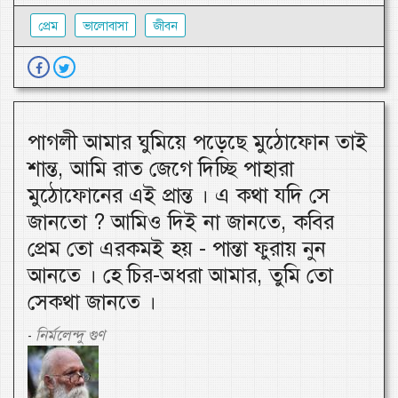
প্রেম
ভালোবাসা
জীবন
পাগলী আমার ঘুমিয়ে পড়েছে মুঠোফোন তাই
শান্ত, আমি রাত জেগে দিচ্ছি পাহারা
মুঠোফোনের এই প্রান্ত । এ কথা যদি সে
জানতো ? আমিও দিই না জানতে, কবির
প্রেম তো এরকমই হয় - পান্তা ফুরায় নুন
আনতে । হে চির-অধরা আমার, তুমি তো
সেকথা জানতে ।
নির্মলেন্দু গুণ
-