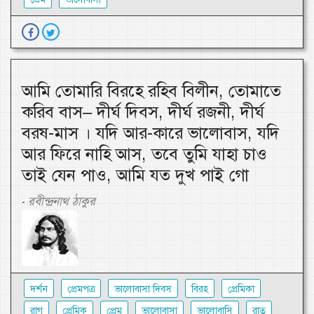
আমি তোমারি বিরহে রহিব বিলীন, তোমাতে
করিব বাস– দীর্ঘ দিবস, দীর্ঘ রজনী, দীর্ঘ
বরষ-মাস । যদি আর-কারে ভালোবাস, যদি
আর ফিরে নাহি আস, তবে তুমি যাহা চাও
তাই যেন পাও, আমি যত দুখ পাই গো
রবীন্দ্রনাথ ঠাকুর
-
দর্শন
প্রেমপত্র
ভালোবাসা দিবস
বিরহ
প্রেমিকা
রাগ
প্রেমিক
প্রেম
ভালোবাসা
ভালোবাসি
রাত