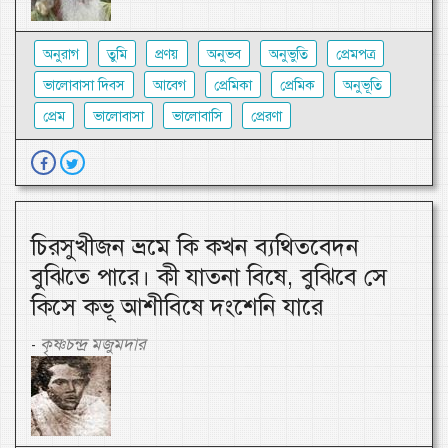
অনুরাগ
তুমি
প্রণয়
অনুভব
অনুভুতি
প্রেমপত্র
ভালোবাসা দিবস
আবেগ
প্রেমিকা
প্রেমিক
অনুভূতি
প্রেম
ভালোবাসা
ভালোবাসি
প্রেরণা
চিরসুখীজন ভ্রমে কি কখন ব্যথিতবেদন
বুঝিতে পারে। কী যাতনা বিষে, বুঝিবে সে
কিসে কভূ আশীবিষে দংশেনি যারে
কৃষ্ণচন্দ্র মজুমদার
-