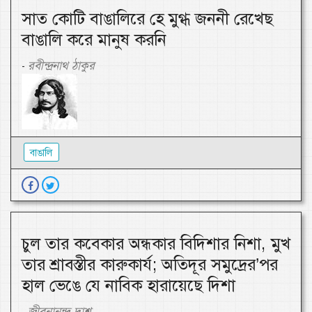
সাত কোটি বাঙালিরে হে মুগ্ধ জননী রেখেছ
বাঙালি করে মানুষ করনি
রবীন্দ্রনাথ ঠাকুর
-
বাঙালি
চুল তার কবেকার অন্ধকার বিদিশার নিশা, মুখ
তার শ্রাবস্তীর কারুকার্য; অতিদূর সমুদ্রের’পর
হাল ভেঙে যে নাবিক হারায়েছে দিশা
জীবনানন্দ দাশ