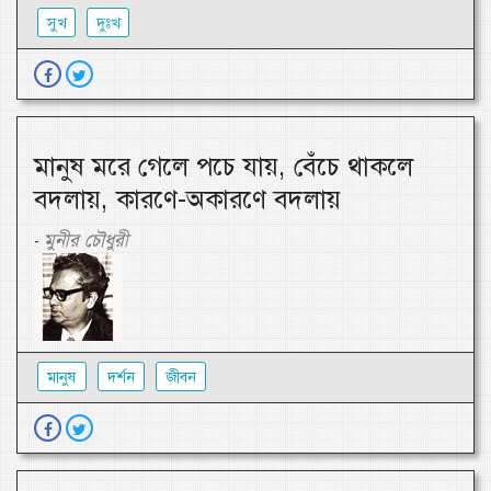
সুখ
দুঃখ
মানুষ মরে গেলে পচে যায়, বেঁচে থাকলে
বদলায়, কারণে-অকারণে বদলায়
মুনীর চৌধুরী
-
মানুষ
দর্শন
জীবন