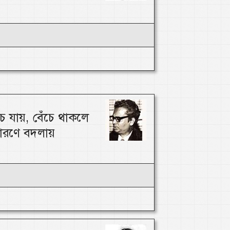
 যায়, বেঁচে থাকলে
ারণে বদলায়