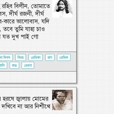
 রহিব বিলীন, তোমাতে
স, দীর্ঘ রজনী, দীর্ঘ
র-কারে ভালোবাস, যদি
 তবে তুমি যাহা চাও
 যত দুখ পাই গো
সা দিবস
বিরহ
প্রেমিকা
রাগ
প্রেমিক
াসি
রাত
প্রেরণা
হরষে জ্বালায় মোমের
র দখিবে না আর নিশীথে