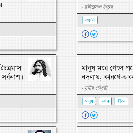
ে
রবীন্দ্রনাথ ঠাকুর
-
বাঙালি
চৈত্রমাস
মানুষ মরে গেলে পচে
সর্বনাশ।
বদলায়, কারণে-অক
মুনীর চৌধুরী
-
মানুষ
দর্শন
জীবন