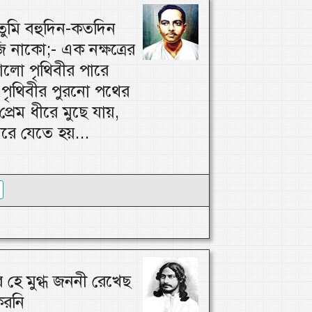
ুমি বহুদিন-কতদিন
 নাকো;- এক নক্ষত্রের
লো পৃথিবীর পারে
পৃথিবীর পুরনো পথের
প্রেম ধীরে মুছে যায়,
মরে যেতে হয়...
 হে মুগ্ধ জননী রেখেছ
করনি