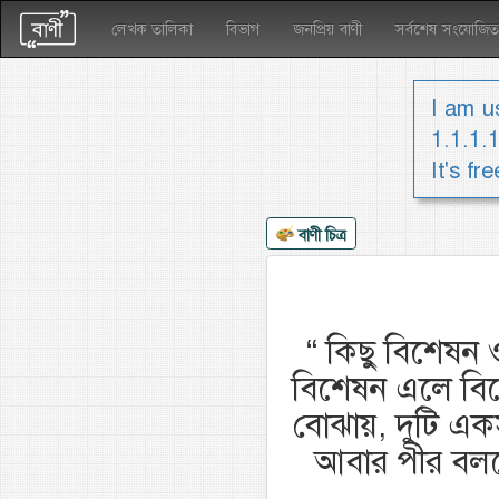
লেখক তালিকা
বিভাগ
জনপ্রিয় বাণী
সর্বশেষ সংযোজিত
I am us
1.1.1.
It's fr
বাণী চিত্র
“
কিছু বিশেষন 
বিশেষন এলে বি
বোঝায়, দুটি এক
আবার পীর বলত