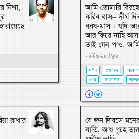
র নিশা,
আমি তোমারি বিরহে
ূর
করিব বাস– দীর্ঘ দিব
 হারায়েছে
বরষ-মাস । যদি আ
আর ফিরে নাহি আস,
তাই যেন পাও, আমি
রবীন্দ্রনাথ ঠাকুর
-
দর্শন
প্রেমপত্র
ভালোবা
প্রেম
ভালোবাসা
ভালোব
িয়া রাখার
যে জন দিবসে মনের 
বাতি, আশু গৃহে তা
প্রদীপ ভাতি