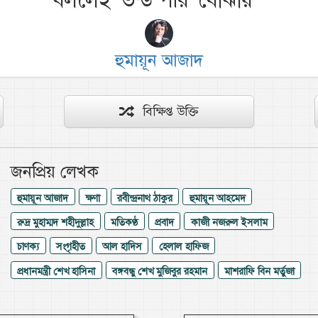
বললেই ‘ভন্ড পীর’ বোঝায়
”
হুমায়ূন আজাদ
বিক্ষিপ্ত উক্তি
জনপ্রিয় লেখক
হুমায়ূন আজাদ
ক্ষণা
রবীন্দ্রনাথ ঠাকুর
হুমায়ূন আহমেদ
রুদ্র মুহাম্মদ শহীদুল্লাহ
মতিকণ্ঠ
প্রবাদ
কাজী নজরুল ইসলাম
চাণক্য
সংগৃহীত
আল হাদিস
হেলাল হাফিজ
প্রধানমন্ত্রী শেখ হাসিনা
বঙ্গবন্ধু শেখ মুজিবুর রহমান
মাশরাফি বিন মর্তুজা