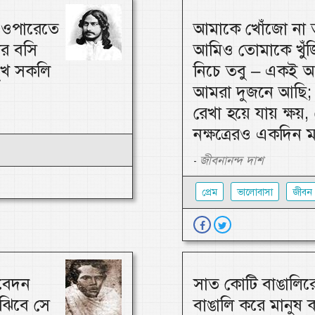
, ওপারেতে
আমাকে খোঁজো না ত
ার বসি
আমিও তোমাকে খুঁজি
 সুখ সকলি
নিচে তবু – একই আ
আমরা দুজনে আছি; 
রেখা হয়ে যায় ক্ষয়, 
নক্ষত্রেরও একদিন 
জীবনানন্দ দাশ
-
প্রেম
ভালোবাসা
জীবন
তবেদন
সাত কোটি বাঙালিরে
ুঝিবে সে
বাঙালি করে মানুষ 