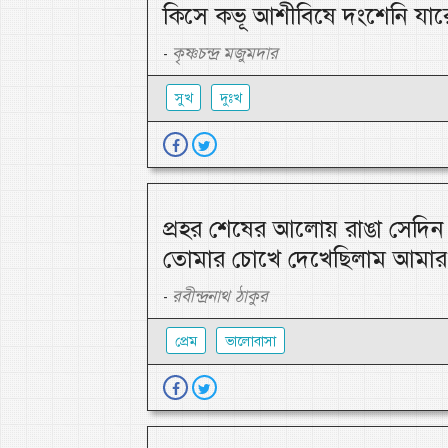
কিসে কভূ আশীবিষে দংশেনি যার
কৃষ্ণচন্দ্র মজুমদার
-
সুখ
দুঃখ
প্রহর শেষের আলোয় রাঙা সেদিন 
তোমার চোখে দেখেছিলাম আমার 
রবীন্দ্রনাথ ঠাকুর
-
প্রেম
ভালোবাসা