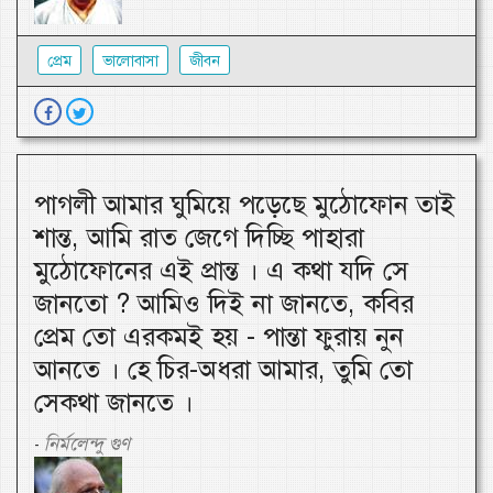
প্রেম
ভালোবাসা
জীবন
পাগলী আমার ঘুমিয়ে পড়েছে মুঠোফোন তাই
শান্ত, আমি রাত জেগে দিচ্ছি পাহারা
মুঠোফোনের এই প্রান্ত । এ কথা যদি সে
জানতো ? আমিও দিই না জানতে, কবির
প্রেম তো এরকমই হয় - পান্তা ফুরায় নুন
আনতে । হে চির-অধরা আমার, তুমি তো
সেকথা জানতে ।
নির্মলেন্দু গুণ
-