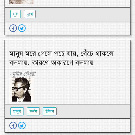
সুখ
দুঃখ
মানুষ মরে গেলে পচে যায়, বেঁচে থাকলে
বদলায়, কারণে-অকারণে বদলায়
মুনীর চৌধুরী
-
মানুষ
দর্শন
জীবন