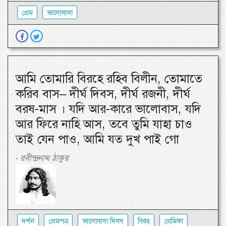
প্রেম
ভালোবাসা
আমি তোমারি বিরহে রহিব বিলীন, তোমাতে
করিব বাস– দীর্ঘ দিবস, দীর্ঘ রজনী, দীর্ঘ
বরষ-মাস । যদি আর-কারে ভালোবাস, যদি
আর ফিরে নাহি আস, তবে তুমি যাহা চাও
তাই যেন পাও, আমি যত দুখ পাই গো
রবীন্দ্রনাথ ঠাকুর
-
দর্শন
প্রেমপত্র
ভালোবাসা দিবস
বিরহ
প্রেমিকা