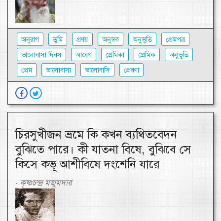
অনুরাগ
তুমি
প্রণয়
অনুভব
অনুভুতি
প্রেমপত্র
ভালোবাসা দিবস
আবেগ
প্রেমিকা
প্রেমিক
অনুভূতি
প্রেম
ভালোবাসা
ভালোবাসি
প্রেরণা
চিরসুখীজন ভ্রমে কি কখন ব্যথিতবেদন
বুঝিতে পারে। কী যাতনা বিষে, বুঝিবে সে
কিসে কভূ আশীবিষে দংশেনি যারে
কৃষ্ণচন্দ্র মজুমদার
-