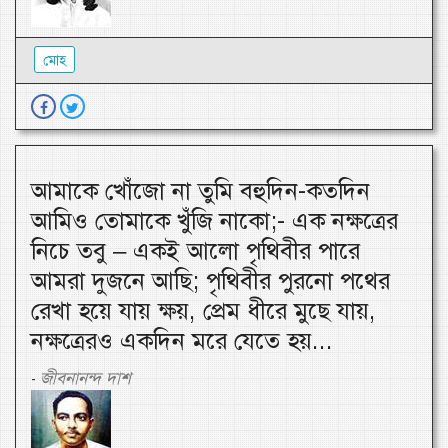
মোহ
আমাকে খোঁজো না তুমি বহুদিন-কতদিন
আমিও তোমাকে খুঁজি নাকো;- এক নক্ষত্রের
নিচে তবু – একই আলো পৃথিবীর পারে
আমরা দুজনে আছি; পৃথিবীর পুরনো পথের
রেখা হয়ে যায় ক্ষয়, প্রেম ধীরে মুছে যায়,
নক্ষত্রেরও একদিন মরে যেতে হয়...
জীবনানন্দ দাশ
-