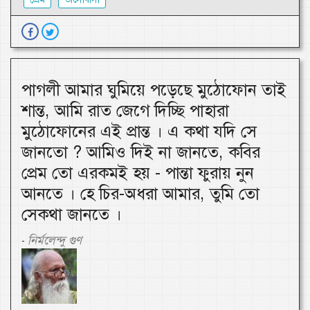
পাগলী আমার ঘুমিয়ে পড়েছে মুঠোফোন তাই
শান্ত, আমি রাত জেগে দিচ্ছি পাহারা
মুঠোফোনের এই প্রান্ত । এ কথা যদি সে
জানতো ? আমিও দিই না জানতে, কবির
প্রেম তো এরকমই হয় - পান্তা ফুরায় নুন
আনতে । হে চির-অধরা আমার, তুমি তো
সেকথা জানতে ।
নির্মলেন্দু গুণ
-