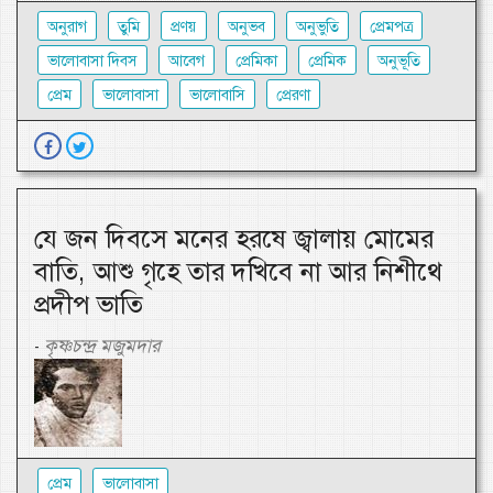
অনুরাগ
তুমি
প্রণয়
অনুভব
অনুভুতি
প্রেমপত্র
ভালোবাসা দিবস
আবেগ
প্রেমিকা
প্রেমিক
অনুভূতি
প্রেম
ভালোবাসা
ভালোবাসি
প্রেরণা
যে জন দিবসে মনের হরষে জ্বালায় মোমের
বাতি, আশু গৃহে তার দখিবে না আর নিশীথে
প্রদীপ ভাতি
কৃষ্ণচন্দ্র মজুমদার
-
প্রেম
ভালোবাসা