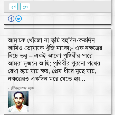
সুখ
দুঃখ
আমাকে খোঁজো না তুমি বহুদিন-কতদিন
আমিও তোমাকে খুঁজি নাকো;- এক নক্ষত্রের
নিচে তবু – একই আলো পৃথিবীর পারে
আমরা দুজনে আছি; পৃথিবীর পুরনো পথের
রেখা হয়ে যায় ক্ষয়, প্রেম ধীরে মুছে যায়,
নক্ষত্রেরও একদিন মরে যেতে হয়...
জীবনানন্দ দাশ
-