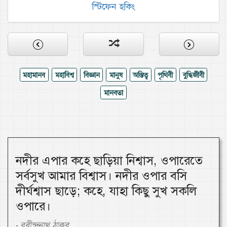
স্টিফেন হকিং
মহামানব
মহাবিশ্ব
বিজ্ঞান
মানুষ
অস্তিত্ব
পৃথিবী
বুদ্ধিজীবী
মানবতা
নদীর এপার কহে ছাড়িয়া নিশ্বাস, ওপারেতে
সর্বসুখ আমার বিশ্বাস। নদীর ওপার বসি
দীর্ঘশ্বাস ছাড়ে; কহে, যাহা কিছু সুখ সকলি
ওপারে।
রবীন্দ্রনাথ ঠাকুর
-