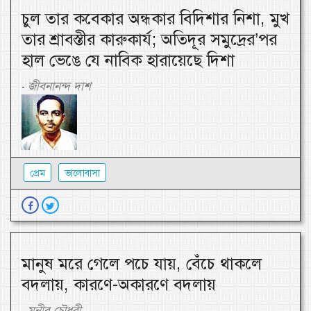
চুল তার কবেকার অন্ধকার বিদিশার নিশা, মুখ
তার শ্রাবস্তীর কারুকার্য; অতিদূর সমুদ্রের’পর
হাল ভেঙে যে নাবিক হারায়েছে দিশা
জীবনানন্দ দাশ
-
প্রেম
ভালোবাসা
মানুষ মরে গেলে পচে যায়, বেঁচে থাকলে
বদলায়, কারণে-অকারণে বদলায়
মুনীর চৌধুরী