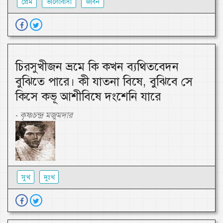
প্রেম
ভালোবাসা
জীবন
চিরসুখীজন ভ্রমে কি কখন ব্যথিতবেদন
বুঝিতে পারে। কী যাতনা বিষে, বুঝিবে সে
কিসে কভূ আশীবিষে দংশেনি যারে
কৃষ্ণচন্দ্র মজুমদার
-
সুখ
দুঃখ