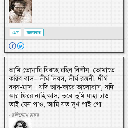
প্রেম
ভালোবাসা
আমি তোমারি বিরহে রহিব বিলীন, তোমাতে
করিব বাস– দীর্ঘ দিবস, দীর্ঘ রজনী, দীর্ঘ
বরষ-মাস । যদি আর-কারে ভালোবাস, যদি
আর ফিরে নাহি আস, তবে তুমি যাহা চাও
তাই যেন পাও, আমি যত দুখ পাই গো
রবীন্দ্রনাথ ঠাকুর
-