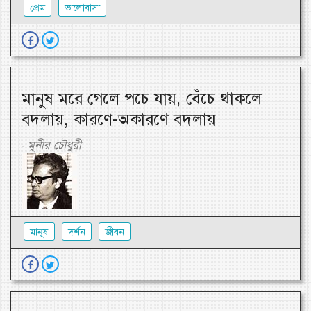
প্রেম
ভালোবাসা
মানুষ মরে গেলে পচে যায়, বেঁচে থাকলে
বদলায়, কারণে-অকারণে বদলায়
মুনীর চৌধুরী
-
মানুষ
দর্শন
জীবন