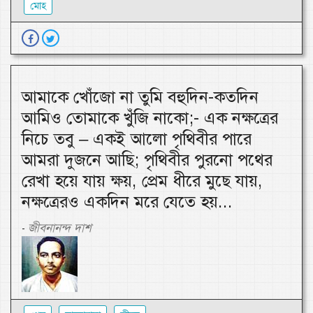
মোহ
আমাকে খোঁজো না তুমি বহুদিন-কতদিন
আমিও তোমাকে খুঁজি নাকো;- এক নক্ষত্রের
নিচে তবু – একই আলো পৃথিবীর পারে
আমরা দুজনে আছি; পৃথিবীর পুরনো পথের
রেখা হয়ে যায় ক্ষয়, প্রেম ধীরে মুছে যায়,
নক্ষত্রেরও একদিন মরে যেতে হয়...
জীবনানন্দ দাশ
-