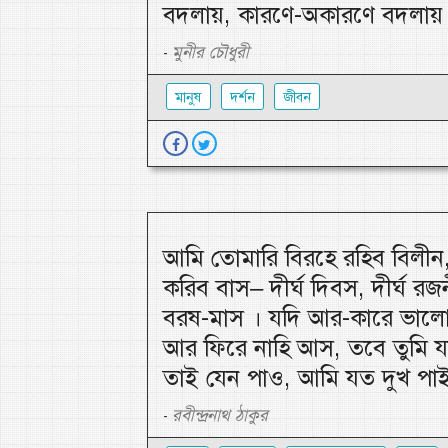
বদলায়, কারণে-অকারণে বদলায়
মুনীর চৌধুরী
-
মানুষ
দর্শন
জীবন
আমি তোমারি বিরহে রহিব বিলী
করিব বাস– দীর্ঘ দিবস, দীর্ঘ রজনী
বরষ-মাস । যদি আর-কারে ভালো
আর ফিরে নাহি আস, তবে তুমি য
তাই যেন পাও, আমি যত দুখ পা
রবীন্দ্রনাথ ঠাকুর
-