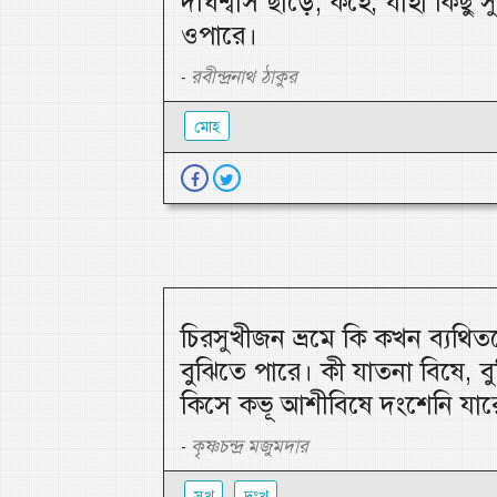
দীর্ঘশ্বাস ছাড়ে; কহে, যাহা কিছু
ওপারে।
রবীন্দ্রনাথ ঠাকুর
-
মোহ
চিরসুখীজন ভ্রমে কি কখন ব্যথি
বুঝিতে পারে। কী যাতনা বিষে, ব
কিসে কভূ আশীবিষে দংশেনি যার
কৃষ্ণচন্দ্র মজুমদার
-
সুখ
দুঃখ