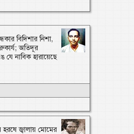
্ধকার বিদিশার নিশা,
ারুকার্য; অতিদূর
ঙে যে নাবিক হারায়েছে
হরষে জ্বালায় মোমের