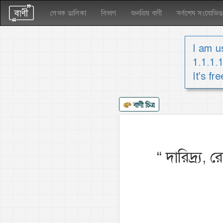
লেখক তালিকা
বিভাগ
জনপ্রিয় বাণী
সর্বশেষ সংযোজিত
I am us
1.1.1.
It's fr
বাণী চিত্র
“
দারিদ্র্য,