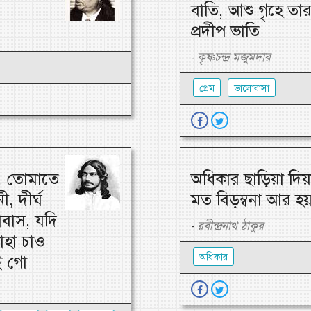
বাতি, আশু গৃহে তা
প্রদীপ ভাতি
কৃষ্ণচন্দ্র মজুমদার
-
প্রেম
ভালোবাসা
ন, তোমাতে
অধিকার ছাড়িয়া দিয়
, দীর্ঘ
মত বিড়ম্বনা আর হয়
বাস, যদি
রবীন্দ্রনাথ ঠাকুর
-
াহা চাও
অধিকার
ই গো