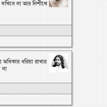
র দখিবে না আর নিশীথে
া অধিকার ধরিয়া রাখার
 না