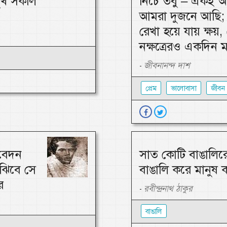
 সুখ সকলি
নিচে তবু – একই আ
আমরা দুজনে আছি; 
রেখা হয়ে যায় ক্ষয়, 
নক্ষত্রেরও একদিন 
জীবনানন্দ দাশ
-
প্রেম
ভালোবাসা
জীবন
তবেদন
সাত কোটি বাঙালিরে
ুঝিবে সে
বাঙালি করে মানুষ 
ে
রবীন্দ্রনাথ ঠাকুর
-
বাঙালি