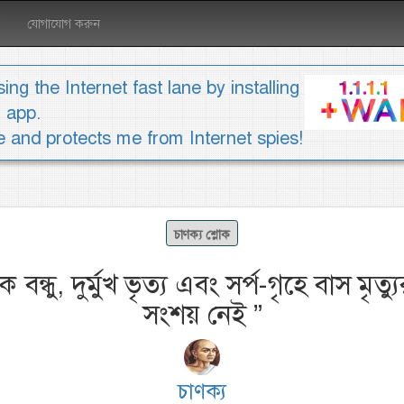
যোগাযোগ করুন
ing the Internet fast lane by installing
1 app.
ee and protects me from Internet spies!
চাণক্য শ্লোক
্রবঞ্চক বন্ধু, দুর্মুখ ভৃত্য এবং সর্প-গৃহে বাস মৃত্
সংশয় নেই
”
চাণক্য