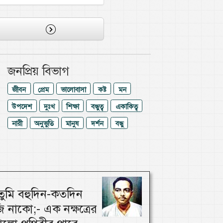
জনপ্রিয় বিভাগ
জীবন
প্রেম
ভালোবাসা
কষ্ট
মন
উপদেশ
দুঃখ
শিক্ষা
বন্ধুত্ব
একাকিত্ব
নারী
অনুভুতি
মানুষ
দর্শন
বন্ধু
ুমি বহুদিন-কতদিন
 নাকো;- এক নক্ষত্রের