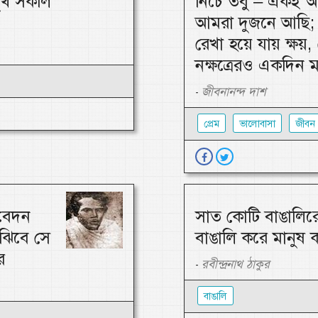
 সুখ সকলি
নিচে তবু – একই আ
আমরা দুজনে আছি; 
রেখা হয়ে যায় ক্ষয়, 
নক্ষত্রেরও একদিন 
জীবনানন্দ দাশ
-
প্রেম
ভালোবাসা
জীবন
তবেদন
সাত কোটি বাঙালিরে
ুঝিবে সে
বাঙালি করে মানুষ 
ে
রবীন্দ্রনাথ ঠাকুর
-
বাঙালি