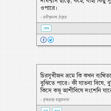
দীর্ঘশ্বাস ছাড়ে; কহে, যাহা কিছু
ওপারে।
রবীন্দ্রনাথ ঠাকুর
-
মোহ
চিরসুখীজন ভ্রমে কি কখন ব্যথি
বুঝিতে পারে। কী যাতনা বিষে, ব
কিসে কভূ আশীবিষে দংশেনি যার
কৃষ্ণচন্দ্র মজুমদার
-
সুখ
দুঃখ