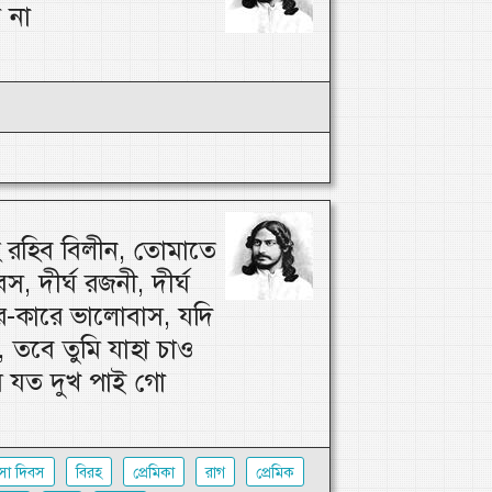
 না
 রহিব বিলীন, তোমাতে
স, দীর্ঘ রজনী, দীর্ঘ
র-কারে ভালোবাস, যদি
 তবে তুমি যাহা চাও
 যত দুখ পাই গো
সা দিবস
বিরহ
প্রেমিকা
রাগ
প্রেমিক