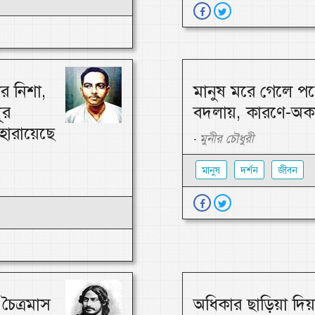
র নিশা,
মানুষ মরে গেলে পচে
ূর
বদলায়, কারণে-অক
 হারায়েছে
মুনীর চৌধুরী
-
মানুষ
দর্শন
জীবন
চৈত্রমাস
অধিকার ছাড়িয়া দিয়