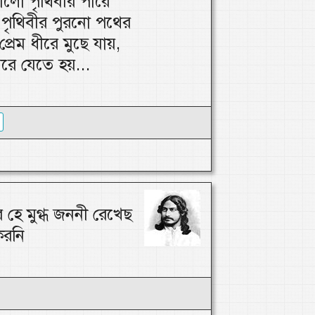
লো পৃথিবীর পারে
পৃথিবীর পুরনো পথের
প্রেম ধীরে মুছে যায়,
মরে যেতে হয়...
 হে মুগ্ধ জননী রেখেছ
করনি