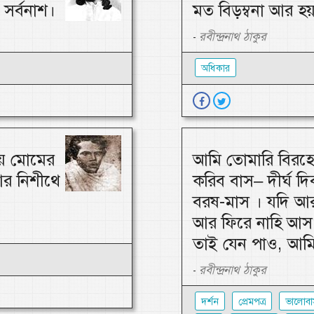
সর্বনাশ।
মত বিড়ম্বনা আর হয়
রবীন্দ্রনাথ ঠাকুর
-
অধিকার
য় মোমের
আমি তোমারি বিরহে
আর নিশীথে
করিব বাস– দীর্ঘ দিব
বরষ-মাস । যদি আ
আর ফিরে নাহি আস,
তাই যেন পাও, আমি
রবীন্দ্রনাথ ঠাকুর
-
দর্শন
প্রেমপত্র
ভালোবা