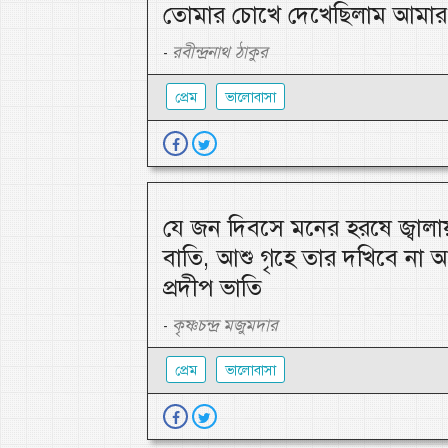
তোমার চোখে দেখেছিলাম আমার 
রবীন্দ্রনাথ ঠাকুর
-
প্রেম
ভালোবাসা
যে জন দিবসে মনের হরষে জ্বালা
বাতি, আশু গৃহে তার দখিবে না 
প্রদীপ ভাতি
কৃষ্ণচন্দ্র মজুমদার
-
প্রেম
ভালোবাসা