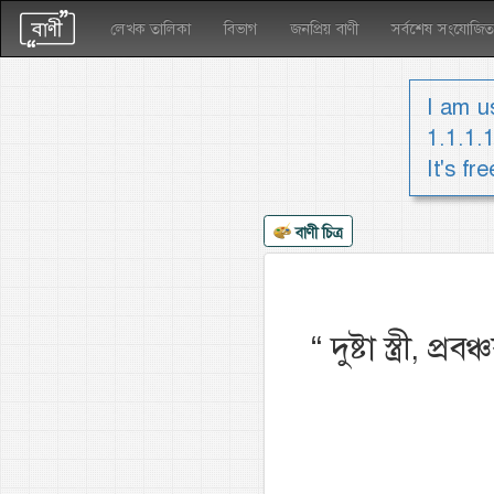
লেখক তালিকা
বিভাগ
জনপ্রিয় বাণী
সর্বশেষ সংযোজিত
I am us
1.1.1.
It's fr
বাণী চিত্র
“
দুষ্টা স্ত্রী, প