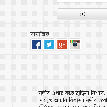
সামাজিক
নদীর এপার কহে ছাড়িয়া নিশ্বাস
সর্বসুখ আমার বিশ্বাস। নদীর ওপ