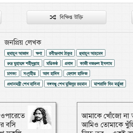
বিক্ষিপ্ত উক্তি
জনপ্রিয় লেখক
হুমায়ূন আজাদ
ক্ষণা
রবীন্দ্রনাথ ঠাকুর
হুমায়ূন আহমেদ
রুদ্র মুহাম্মদ শহীদুল্লাহ
মতিকণ্ঠ
প্রবাদ
কাজী নজরুল ইসলাম
চাণক্য
সংগৃহীত
আল হাদিস
হেলাল হাফিজ
প্রধানমন্ত্রী শেখ হাসিনা
বঙ্গবন্ধু শেখ মুজিবুর রহমান
মাশরাফি বিন মর্তুজা
, ওপারেতে
আমাকে খোঁজো না ত
ার বসি
আমিও তোমাকে খুঁজি