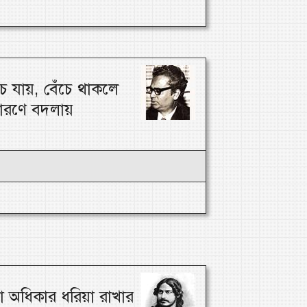
 যায়, বেঁচে থাকলে
ারণে বদলায়
া অধিকার ধরিয়া রাখার