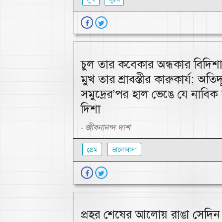
চুল তার কবেকার অন্ধকার বিদিশা
মুখ তার শ্রাবস্তীর কারুকার্য; অতিদ
সমুদ্রের’পর হাল ভেঙে যে নাবিক
দিশা
জীবনানন্দ দাশ
-
প্রেম
ভালোবাসা
প্রহর শেষের আলোয় রাঙা সেদিন 