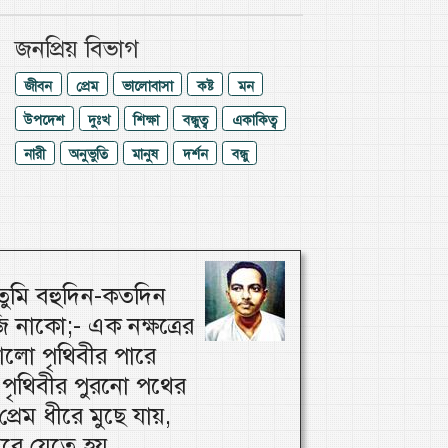
জনপ্রিয় বিভাগ
জীবন
প্রেম
ভালোবাসা
কষ্ট
মন
উপদেশ
দুঃখ
শিক্ষা
বন্ধুত্ব
একাকিত্ব
নারী
অনুভুতি
মানুষ
দর্শন
বন্ধু
ুমি বহুদিন-কতদিন
 নাকো;- এক নক্ষত্রের
লো পৃথিবীর পারে
পৃথিবীর পুরনো পথের
প্রেম ধীরে মুছে যায়,
মরে যেতে হয়...