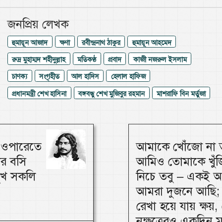
জনপ্রিয় লেখক
হুমায়ূন আজাদ
ক্ষণা
রবীন্দ্রনাথ ঠাকুর
হুমায়ূন আহমেদ
রুদ্র মুহাম্মদ শহীদুল্লাহ
মতিকণ্ঠ
প্রবাদ
কাজী নজরুল ইসলাম
চাণক্য
সংগৃহীত
আল হাদিস
হেলাল হাফিজ
প্রধানমন্ত্রী শেখ হাসিনা
বঙ্গবন্ধু শেখ মুজিবুর রহমান
মাশরাফি বিন মর্তুজা
, ওপারেতে
আমাকে খোঁজো না ত
ার বসি
আমিও তোমাকে খুঁজি
 সুখ সকলি
নিচে তবু – একই আ
আমরা দুজনে আছি; 
রেখা হয়ে যায় ক্ষয়, 
নক্ষত্রেরও একদিন 