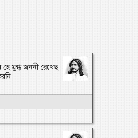
 হে মুগ্ধ জননী রেখেছ
করনি