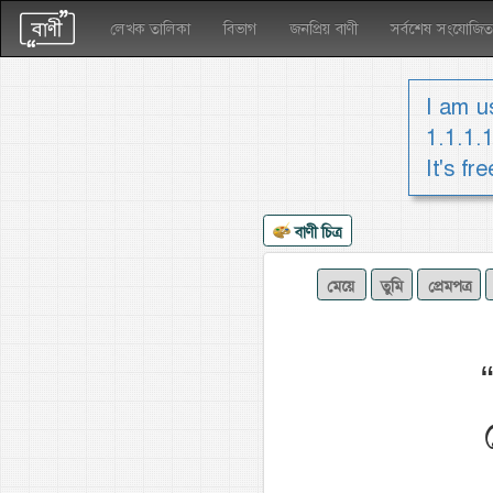
লেখক তালিকা
বিভাগ
জনপ্রিয় বাণী
সর্বশেষ সংযোজিত
I am us
1.1.1.
It's fr
বাণী চিত্র
মেয়ে
তুমি
প্রেমপত্র