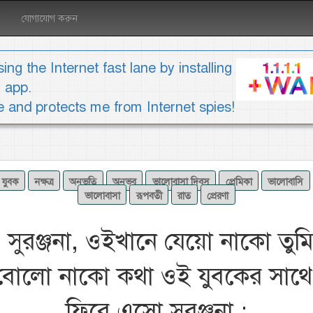
যোগাযোগ করুন
ing the Internet fast lane by installing
1 app.
ee and protects me from Internet spies!
যুবক
নক্ষত্র
অনুভুতি
অনুভব
ভালোবাসা দিবস
প্রেমিকা
ভালোবাসি
ভালোবাসা
রূপবতী
রাত
প্রেরণা
“
সুরঞ্জনা, ওইখানে যেয়ো নাকো তুমি
বোলো নাকো কথা ওই যুবকের সাথে
ফিরে এসো সুরঞ্জনা :