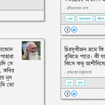
জীবনানন্দ দাশ
-
প্রেম
ভালোবাসা
জীবন
ুঠোফোন
চিরসুখীজন ভ্রমে ক
 পাহারা
বুঝিতে পারে। কী য
যদি সে
কিসে কভূ আশীবিষে
, কবির
কৃষ্ণচন্দ্র মজুমদার
-
ায় নুন
সুখ
দুঃখ
ুমি তো