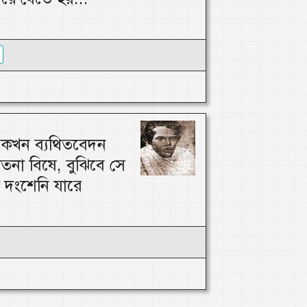
ি কখন ব্যথিতবেদন
াতনা বিষে, বুঝিবে সে
 দংশেনি যারে