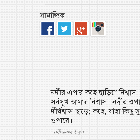
সামাজিক
নদীর এপার কহে ছাড়িয়া নিশ্বাস
সর্বসুখ আমার বিশ্বাস। নদীর ওপ
দীর্ঘশ্বাস ছাড়ে; কহে, যাহা কিছু
ওপারে।
রবীন্দ্রনাথ ঠাকুর
-