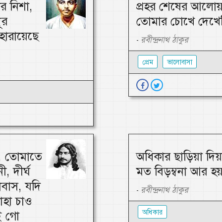
র নিশা,
প্রহর শেষের আলোয়
ূর
তোমার চোখে দেখেছ
 হারায়েছে
রবীন্দ্রনাথ ঠাকুর
-
প্রেম
ভালোবাসা
ন, তোমাতে
অধিকার ছাড়িয়া দিয়
, দীর্ঘ
মত বিড়ম্বনা আর হয়
বাস, যদি
রবীন্দ্রনাথ ঠাকুর
-
াহা চাও
অধিকার
ই গো