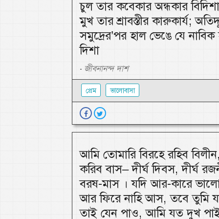
চুল তার কবেকার অন্ধকার বিদিশা
মুখ তার শ্রাবস্তীর কারুকার্য; অতিদ
সমুদ্রের’পর হাল ভেঙে যে নাবিক
দিশা
জীবনানন্দ দাশ
-
প্রেম
ভালোবাসা
আমি তোমারি বিরহে রহিব বিলী
করিব বাস– দীর্ঘ দিবস, দীর্ঘ রজনী
বরষ-মাস । যদি আর-কারে ভালো
আর ফিরে নাহি আস, তবে তুমি য
তাই যেন পাও, আমি যত দুখ পা