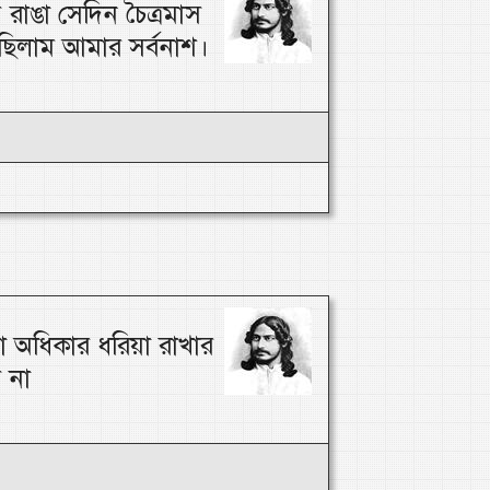
 রাঙা সেদিন চৈত্রমাস
িলাম আমার সর্বনাশ।
া অধিকার ধরিয়া রাখার
 না