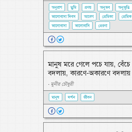
অনুরাগ
তুমি
প্রণয়
অনুভব
অনুভুতি
ভালোবাসা দিবস
আবেগ
প্রেমিকা
প্রেমিক
ভালোবাসা
ভালোবাসি
প্রেরণা
মানুষ মরে গেলে পচে যায়, বেঁচ
বদলায়, কারণে-অকারণে বদলায়
মুনীর চৌধুরী
-
মানুষ
দর্শন
জীবন