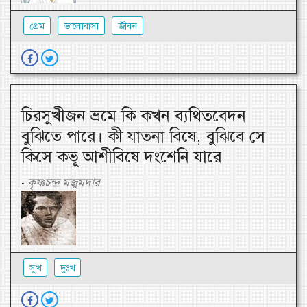
প্রেম
ভালোবাসা
জীবন
চিরসুখীজন ভ্রমে কি কখন ব্যথিতবেদন
বুঝিতে পারে। কী যাতনা বিষে, বুঝিবে সে
কিসে কভূ আশীবিষে দংশেনি যারে
কৃষ্ণচন্দ্র মজুমদার
-
সুখ
দুঃখ