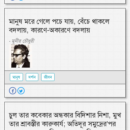
মানুষ মরে গেলে পচে যায়, বেঁচে থাকলে
বদলায়, কারণে-অকারণে বদলায়
মুনীর চৌধুরী
-
মানুষ
দর্শন
জীবন
চুল তার কবেকার অন্ধকার বিদিশার নিশা, মুখ
তার শ্রাবস্তীর কারুকার্য; অতিদূর সমুদ্রের’পর