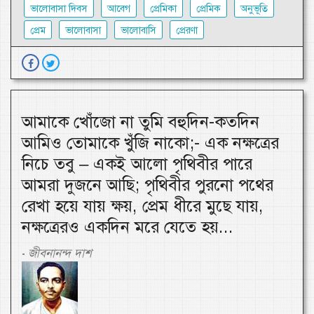
ভালোবাসা দিবস
আবেগ
প্রেমিকা
প্রেমিক
অনুভূতি
প্রেম
ভালোবাসা
ভালোবাসি
প্রেরণা
আমাকে খোঁজো না তুমি বহুদিন-কতদিন
আমিও তোমাকে খুঁজি নাকো;- এক নক্ষত্রের
নিচে তবু – একই আলো পৃথিবীর পারে
আমরা দুজনে আছি; পৃথিবীর পুরনো পথের
রেখা হয়ে যায় ক্ষয়, প্রেম ধীরে মুছে যায়,
নক্ষত্রেরও একদিন মরে যেতে হয়...
জীবনানন্দ দাশ
-