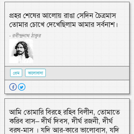
প্রহর শেষের আলোয় রাঙা সেদিন চৈত্রমাস
তোমার চোখে দেখেছিলাম আমার সর্বনাশ।
রবীন্দ্রনাথ ঠাকুর
-
প্রেম
ভালোবাসা
আমি তোমারি বিরহে রহিব বিলীন, তোমাতে
করিব বাস– দীর্ঘ দিবস, দীর্ঘ রজনী, দীর্ঘ
বরষ-মাস । যদি আর-কারে ভালোবাস, যদি