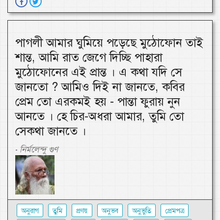
পাগলী আমার ঘুমিয়ে পড়েছে মুঠোফোন তাই
শান্ত, আমি রাত জেগে দিচ্ছি পাহারা
মুঠোফোনের এই প্রান্ত । এ কথা যদি সে
জানতো ? আমিও দিই না জানতে, কবির
প্রেম তো এরকমই হয় - পান্তা ফুরায় নুন
আনতে । হে চির-অধরা আমার, তুমি তো
সেকথা জানতে ।
নির্মলেন্দু গুণ
-
অনুরাগ
তুমি
প্রণয়
অনুভব
অনুভুতি
প্রেমপত্র